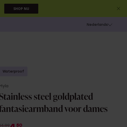
SHOP NU
 schieten
Nederlands
Waterproof
Myla
Stainless steel goldplated
fantasiearmband voor dames
50
14.99