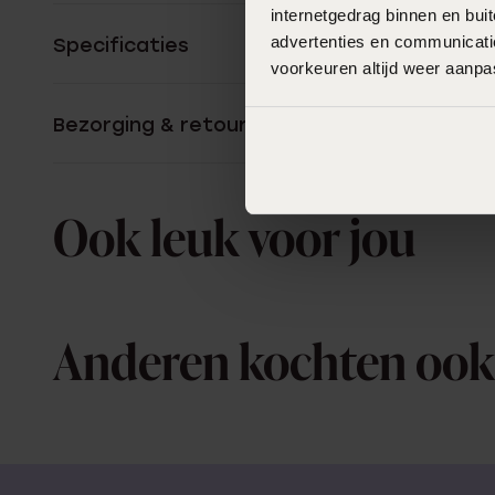
internetgedrag binnen en bu
advertenties en communicatie
Specificaties
voorkeuren altijd weer aanp
Bezorging & retourneren
Ook leuk voor jou
Anderen kochten ook