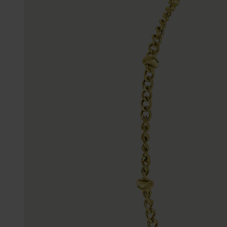
Enkelbandjes
Trouwringen
Accessoires
Piercings