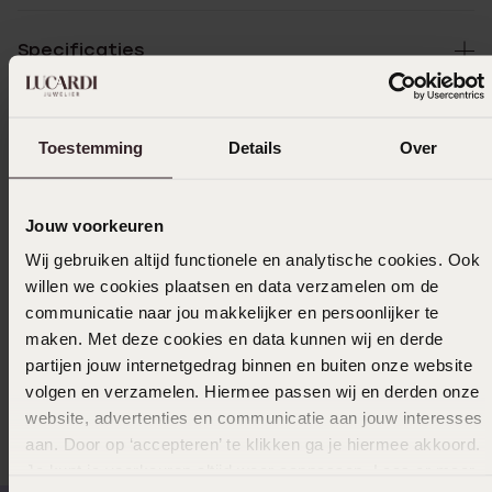
Specificaties
Bezorging & retourneren
Toestemming
Details
Over
Uitverkocht
Jouw voorkeuren
Wij gebruiken altijd functionele en analytische cookies. Ook
Ook leuk voor jou
willen we cookies plaatsen en data verzamelen om de
communicatie naar jou makkelijker en persoonlijker te
maken. Met deze cookies en data kunnen wij en derde
partijen jouw internetgedrag binnen en buiten onze website
Anderen kochten ook
volgen en verzamelen. Hiermee passen wij en derden onze
website, advertenties en communicatie aan jouw interesses
aan. Door op ‘accepteren’ te klikken ga je hiermee akkoord.
Je kunt je voorkeuren altijd weer aanpassen. Lees er meer