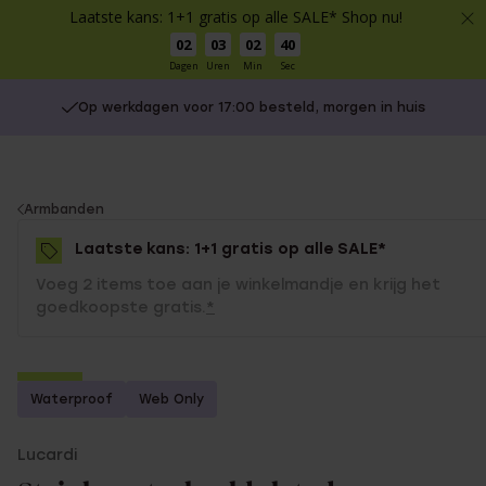
Laatste kans: 1+1 gratis op alle SALE* Shop nu!
02
03
02
40
Dagen
Uren
Min
Sec
Op werkdagen voor 17:00 besteld, morgen in huis
You
Armbanden
are
Laatste kans: 1+1 gratis op alle SALE*
here:
Voeg 2 items toe aan je winkelmandje en krijg het
goedkoopste gratis.
*
-50%
Waterproof
Web Only
1+1 gratis
Lucardi