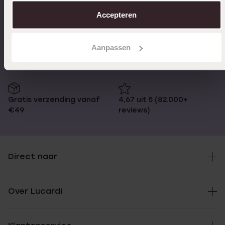
over in ons
cookiebeleid
.
Accepteren
Op werkdagen voor 17:00
14 dagen retourneren
besteld, morgen in huis
Aanpassen
Gratis verzending vanaf
4,67 uit 5 (82.000+
€49
reviews)
Direct naar
Over Lucardi