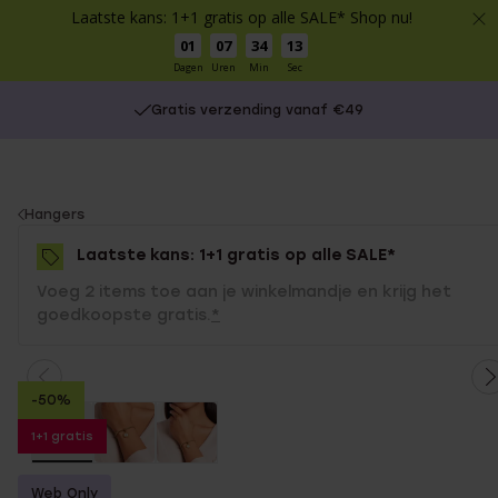
Laatste kans: 1+1 gratis op alle SALE* Shop nu!
01
07
34
13
Dagen
Uren
Min
Sec
Gratis verzending vanaf €49
You
Hangers
are
Laatste kans: 1+1 gratis op alle SALE*
here:
Voeg 2 items toe aan je winkelmandje en krijg het
goedkoopste gratis.
*
-50%
1+1 gratis
Web Only