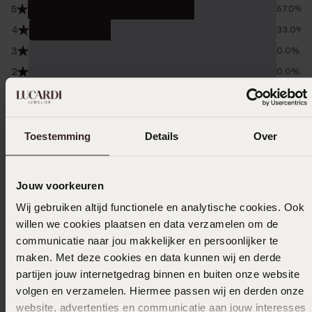
5
67.0%
4
33.0%
3
0.0%
2
0.0%
1
0.0%
Verzameld onder de
Gebruiksvoorwaarden
van
Toestemming
Details
Over
Trusted shops
Filter
Jouw voorkeuren
Wij gebruiken altijd functionele en analytische cookies. Ook
willen we cookies plaatsen en data verzamelen om de
05-05-2024
communicatie naar jou makkelijker en persoonlijker te
maken. Met deze cookies en data kunnen wij en derde
partijen jouw internetgedrag binnen en buiten onze website
volgen en verzamelen. Hiermee passen wij en derden onze
13-08-2023
website, advertenties en communicatie aan jouw interesses