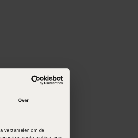
Over
data verzamelen om de
en wij en derde partijen jouw