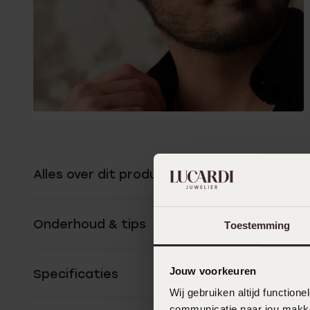
Alles over dit product
Onderhoud & tips
Toestemming
Jouw voorkeuren
Specificaties
Wij gebruiken altijd functio
communicatie naar jou makkel