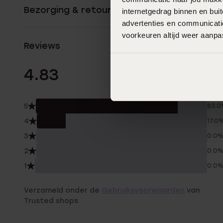
Bezorging & retourneren
internetgedrag binnen en bu
advertenties en communicatie
voorkeuren altijd weer aanp
Reviews
6 Beoordelinge
4.83
5
83.
4
17.0
3
0.0
2
0.0
1
0.0
Verzameld onder de
Gebruiksvoorwaarden
van
Trusted shops