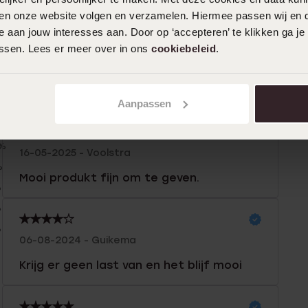
iten onze website volgen en verzamelen. Hiermee passen wij en 
 aan jouw interesses aan. Door op ‘accepteren’ te klikken ga je
assen. Lees er meer over in ons
cookiebeleid
.
n
Filter
Aanpassen
0%
16-05-2025 - Voolstra
%
Mooi produkt fijn om te geven.
%
%
%
06-08-2024 - Guikema
Krijg er geen last van en het blijf mooi