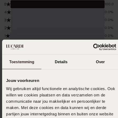
5
100.0%
4
0.0%
3
0.0%
2
0.0%
1
0.0%
Verzameld onder de
Gebruiksvoorwaarden
van
Trusted shops
Toestemming
Details
Over
Filter
Jouw voorkeuren
18-04-2026 - Patricia L.
Wij gebruiken altijd functionele en analytische cookies. Ook
willen we cookies plaatsen en data verzamelen om de
communicatie naar jou makkelijker en persoonlijker te
maken. Met deze cookies en data kunnen wij en derde
03-08-2025 - Constance T.
partijen jouw internetgedrag binnen en buiten onze website