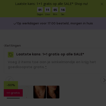
Laatste kans: 1+1 gratis op alle SALE* Shop nu!
01
11
05
16
Dagen
Uren
Min
Sec
Op werkdagen voor 17:00 besteld, morgen in huis
You
Kettingen
are
Laatste kans: 1+1 gratis op alle SALE*
here:
Voeg 2 items toe aan je winkelmandje en krijg het
goedkoopste gratis.
*
-50%
1+1 gratis