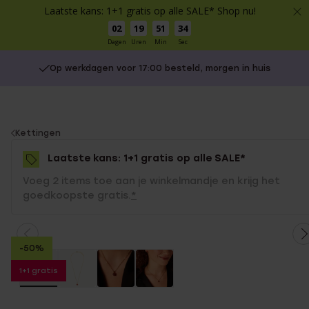
Laatste kans: 1+1 gratis op alle SALE* Shop nu!
02
19
51
33
Dagen
Uren
Min
Sec
Op werkdagen voor 17:00 besteld, morgen in huis
You
Kettingen
are
Laatste kans: 1+1 gratis op alle SALE*
here:
Voeg 2 items toe aan je winkelmandje en krijg het
goedkoopste gratis.
*
-50%
1+1 gratis