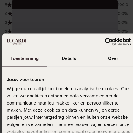
5
100.0%
4
0.0%
3
0.0%
2
0.0%
1
0.0%
Verzameld onder de
Gebruiksvoorwaarden
van
Toestemming
Details
Over
Trusted shops
Filter
Jouw voorkeuren
Wij gebruiken altijd functionele en analytische cookies. Ook
willen we cookies plaatsen en data verzamelen om de
18-04-2026 - Patricia L.
communicatie naar jou makkelijker en persoonlijker te
maken. Met deze cookies en data kunnen wij en derde
partijen jouw internetgedrag binnen en buiten onze website
volgen en verzamelen. Hiermee passen wij en derden onze
03-08-2025 - Constance T.
website, advertenties en communicatie aan jouw interesses