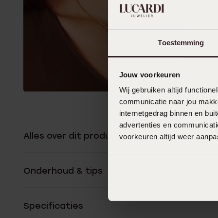
Toestemming
Jouw voorkeuren
Wij gebruiken altijd functio
communicatie naar jou makkel
internetgedrag binnen en bu
advertenties en communicatie
Alles over dit product
voorkeuren altijd weer aanp
Onderhoud & tips
Specificaties