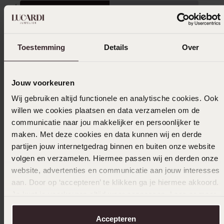
5
50.0%
4
50.0%
3
0.0%
Toestemming
Details
Over
2
0.0%
1
0.0%
Jouw voorkeuren
Verzameld onder de
Gebruiksvoorwaarden
van
Wij gebruiken altijd functionele en analytische cookies. Ook
Trusted shops
willen we cookies plaatsen en data verzamelen om de
Filter
communicatie naar jou makkelijker en persoonlijker te
maken. Met deze cookies en data kunnen wij en derde
partijen jouw internetgedrag binnen en buiten onze website
volgen en verzamelen. Hiermee passen wij en derden onze
17-12-2023 - Eijk
website, advertenties en communicatie aan jouw interesses
Mooi
aan. Door op ‘accepteren’ te klikken ga je hiermee akkoord.
Je kunt je voorkeuren altijd weer aanpassen. Lees er meer
over in ons
cookiebeleid
.
Accepteren