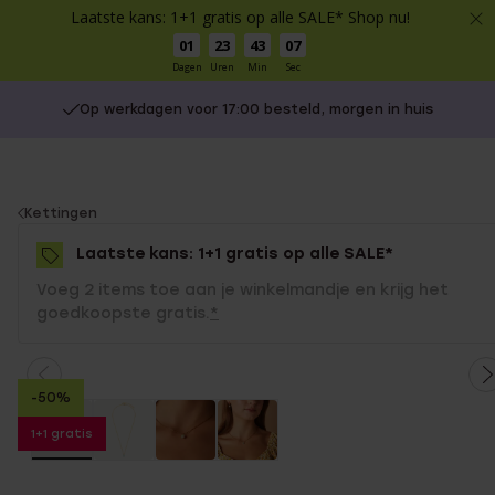
Laatste kans: 1+1 gratis op alle SALE* Shop nu!
01
23
43
07
Dagen
Uren
Min
Sec
Op werkdagen voor 17:00 besteld, morgen in huis
You
Kettingen
are
Laatste kans: 1+1 gratis op alle SALE*
here:
Voeg 2 items toe aan je winkelmandje en krijg het
goedkoopste gratis.
*
-50%
1+1 gratis