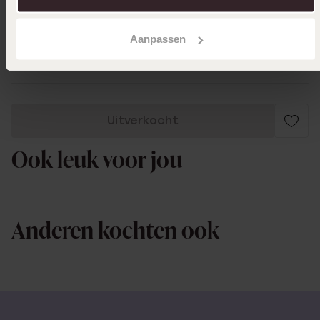
05-12-2023 - Jose B.
Schattig verfijnd kettinkje. Steentje wel
Aanpassen
wat klein.
Uitverkocht
Ook leuk voor jou
Anderen kochten ook