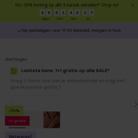
NU: 30% korting op alle 9 karaat sieraden* Shop nu!
0
0
0
2
4
0
2
7
Dagen
Uren
Min
Sec
Op werkdagen voor 17:00 besteld, morgen in huis
You
Kettingen
are
Laatste kans: 1+1 gratis op alle SALE*
here:
Voeg 2 items toe aan je winkelmandje en krijg het
goedkoopste gratis.
*
-70%
1+1 gratis
Waterproof