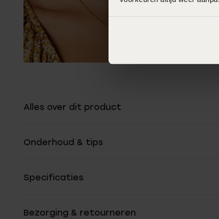
Alles over dit product
Onderhoud & tips
Specificaties
Bezorging & retourneren