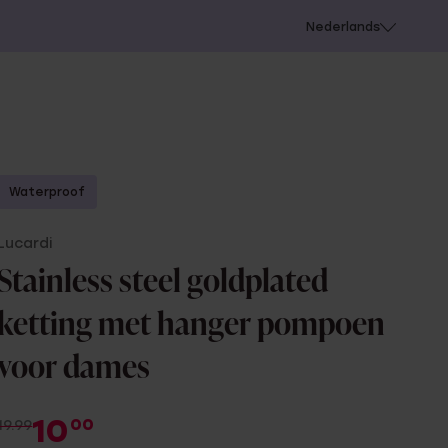
 schieten
Nederlands
Waterproof
Lucardi
Stainless steel goldplated
ketting met hanger pompoen
voor dames
10
00
19.99