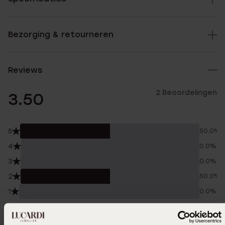
Bezorging & retourneren
Reviews
2 Beoordelingen
3.50
5
50.0%
4
0.0%
3
0.0%
2
50.0%
1
0.0%
Verzameld onder de
Gebruiksvoorwaarden
van