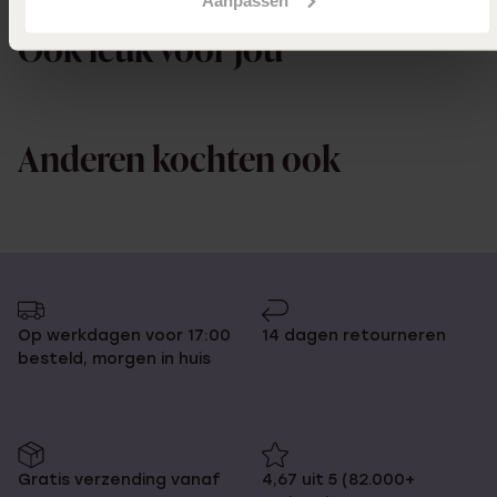
Ook leuk voor jou
Anderen kochten ook
Op werkdagen voor 17:00
14 dagen retourneren
besteld, morgen in huis
Gratis verzending vanaf
4,67 uit 5 (82.000+