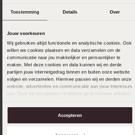
Trusted shops
Filter
Toestemming
Details
Over
Jouw voorkeuren
22-07-2023 - Dayenne D.
Wij gebruiken altijd functionele en analytische cookies. Ook
Heel mooie ketting
willen we cookies plaatsen en data verzamelen om de
communicatie naar jou makkelijker en persoonlijker te
maken. Met deze cookies en data kunnen wij en derde
partijen jouw internetgedrag binnen en buiten onze website
21-01-2023 - Nancy B.
volgen en verzamelen. Hiermee passen wij en derden onze
Er zittingen kleine schilfertjes op het staal
website, advertenties en communicatie aan jouw interesses
niet goed afgewerkt en de lengte veel te
aan. Door op ‘accepteren’ te klikken ga je hiermee akkoord.
klein
Je kunt je voorkeuren altijd weer aanpassen. Lees er meer
over in ons
cookiebeleid
.
Accepteren
Uitverkocht
Aanpassen