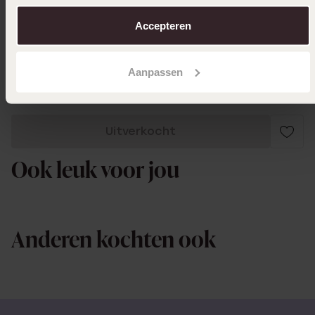
over in ons
cookiebeleid
.
26-01-2023
Accepteren
Supermooie ketting gekocht voor een
vriendin ook met korting
Aanpassen
Uitverkocht
Ook leuk voor jou
Anderen kochten ook