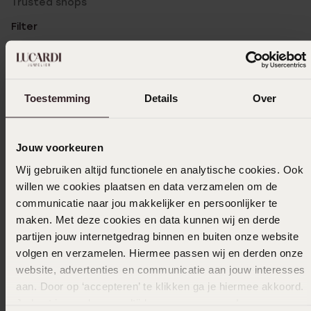
Trusted shops
Filter
25-11-2025 - J.m. A.
Toestemming
Details
Over
Ik heb hem en draag hem graag,
Jouw voorkeuren
Wij gebruiken altijd functionele en analytische cookies. Ook
17-07-2023 - Gezal K.
willen we cookies plaatsen en data verzamelen om de
super kwalitatieve ketting. je kan ermee
communicatie naar jou makkelijker en persoonlijker te
douchen zonder dat dit het goud aantast,
maken. Met deze cookies en data kunnen wij en derde
want ze zijn goldplated op staal, en dat
partijen jouw internetgedrag binnen en buiten onze website
houd mega goed vast. ik vind vooral het
volgen en verzamelen. Hiermee passen wij en derden onze
design bijzonder.
website, advertenties en communicatie aan jouw interesses
aan. Door op ‘accepteren’ te klikken ga je hiermee akkoord.
Je kunt je voorkeuren altijd weer aanpassen. Lees er meer