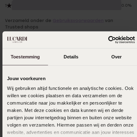
1
0.0%
Verzameld onder de
Gebruiksvoorwaarden
van
Trusted shops
Filter
Toestemming
Details
Over
05-06-2026 - Mettine Heeren
Leuk ontwerp. Bij elk outfit passend!
Jouw voorkeuren
Wij gebruiken altijd functionele en analytische cookies. Ook
willen we cookies plaatsen en data verzamelen om de
21-03-2026 - Annemarie v.
communicatie naar jou makkelijker en persoonlijker te
maken. Met deze cookies en data kunnen wij en derde
Mooi, leuk in combinatie met de bijpassende
partijen jouw internetgedrag binnen en buiten onze website
oorbellen!
volgen en verzamelen. Hiermee passen wij en derden onze
website, advertenties en communicatie aan jouw interesses