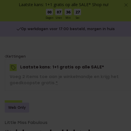
Laatste kans: 1+1 gratis op alle SALE* Shop nu!
00
07
36
27
Dagen
Uren
Min
Sec
Op werkdagen voor 17:00 besteld, morgen in huis
You
Kettingen
are
Laatste kans: 1+1 gratis op alle SALE*
here:
Voeg 2 items toe aan je winkelmandje en krijg het
goedkoopste gratis.
*
-50%
Web Only
1+1 gratis
Little Miss Fabulous