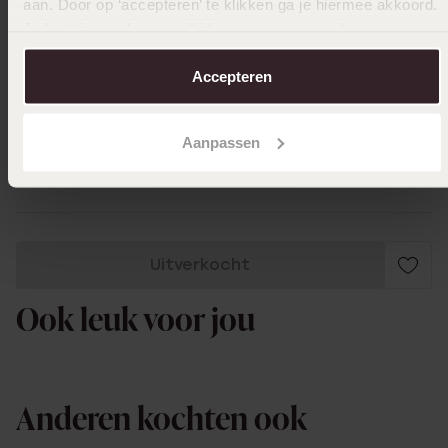
aan. Door op ‘accepteren’ te klikken ga je hiermee akkoord.
Je kunt je voorkeuren altijd weer aanpassen. Lees er meer
over in ons
cookiebeleid
.
08-11-2023 - J K.
Accepteren
knoopjes gaan snel los
Aanpassen
Toon meer
Uitverkocht
Ook leuk voor jou
Anderen kochten ook