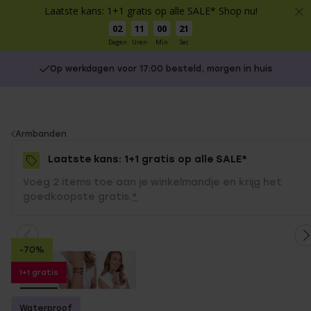
Laatste kans: 1+1 gratis op alle SALE* Shop nu!
02
11
00
21
Dagen
Uren
Min
Sec
Op werkdagen voor 17:00 besteld, morgen in huis
You
Armbanden
are
Laatste kans: 1+1 gratis op alle SALE*
here:
Voeg 2 items toe aan je winkelmandje en krijg het
goedkoopste gratis.
*
-70%
1+1 gratis
Waterproof