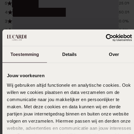
5
25.0%
4
50.0%
3
0.0%
2
0.0%
1
25.0%
Verzameld onder de
Gebruiksvoorwaarden
van
Toestemming
Details
Over
Trusted shops
Filter
Jouw voorkeuren
Wij gebruiken altijd functionele en analytische cookies. Ook
willen we cookies plaatsen en data verzamelen om de
24-11-2025
communicatie naar jou makkelijker en persoonlijker te
maken. Met deze cookies en data kunnen wij en derde
partijen jouw internetgedrag binnen en buiten onze website
volgen en verzamelen. Hiermee passen wij en derden onze
08-08-2024 - Karamba F.
website, advertenties en communicatie aan jouw interesses