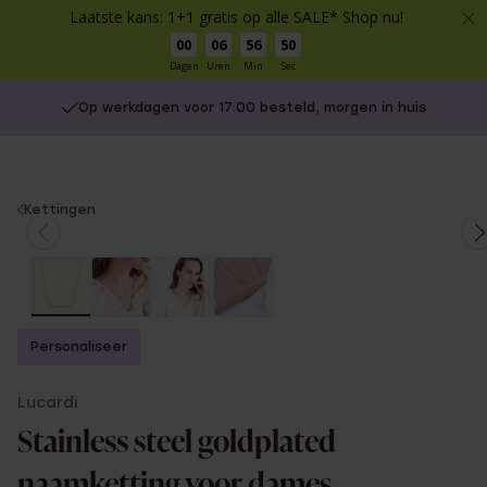
Laatste kans: 1+1 gratis op alle SALE* Shop nu!
00
06
56
50
Dagen
Uren
Min
Sec
Op werkdagen voor 17:00 besteld, morgen in huis
You
Kettingen
are
here:
Personaliseer
Lucardi
Stainless steel goldplated
naamketting voor dames