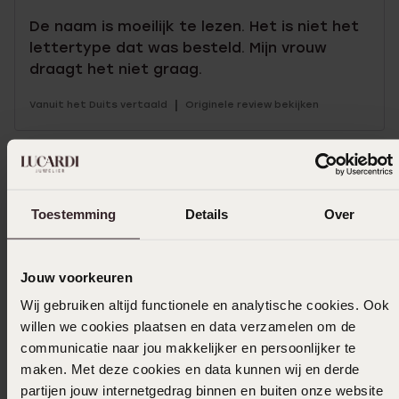
De naam is moeilijk te lezen. Het is niet het
lettertype dat was besteld. Mijn vrouw
draagt het niet graag.
|
Vanuit het Duits vertaald
Originele review bekijken
Ik ga akkoord met de
voorwaarden
voor speciale
bestellingen
Toestemming
Details
Over
Selecteer maat & bestel
Jouw voorkeuren
Ook leuk voor jou
Wij gebruiken altijd functionele en analytische cookies. Ook
willen we cookies plaatsen en data verzamelen om de
communicatie naar jou makkelijker en persoonlijker te
maken. Met deze cookies en data kunnen wij en derde
partijen jouw internetgedrag binnen en buiten onze website