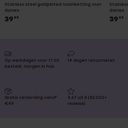
Stainless steel goldplated naamketting voor
Stainles
dames
dames
39
39
99
99
Op werkdagen voor 17:00
14 dagen retourneren
besteld, morgen in huis
Gratis verzending vanaf
4,67 uit 5 (82.000+
€49
reviews)