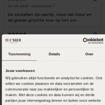
03-08-2025 - Constance T.
De oorbellen zijn sierlijk, mooi van kleur en
de goede grootte voor op het oor.
01-06-2025 - Connor S.
Zijn mooie oorbellen in een goede kleuren
Toestemming
Details
Over
combinatie
Toon meer
Jouw voorkeuren
Wij gebruiken altijd functionele en analytische cookies. Ook
willen we cookies plaatsen en data verzamelen om de
communicatie naar jou makkelijker en persoonlijker te
Uitverkocht
maken. Met deze cookies en data kunnen wij en derde
partijen jouw internetgedrag binnen en buiten onze website
Ook leuk voor jou