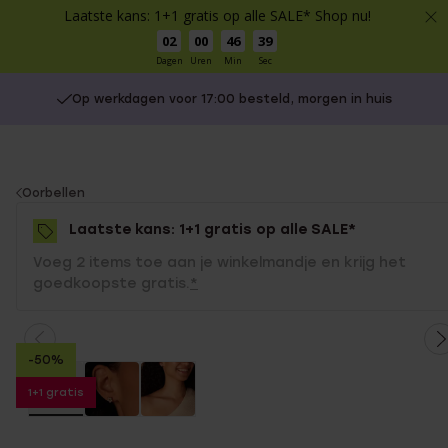
Laatste kans: 1+1 gratis op alle SALE* Shop nu!
02
00
46
38
Dagen
Uren
Min
Sec
Op werkdagen voor 17:00 besteld, morgen in huis
You
Oorbellen
are
Laatste kans: 1+1 gratis op alle SALE*
here:
Voeg 2 items toe aan je winkelmandje en krijg het
goedkoopste gratis.
*
-50%
1+1 gratis