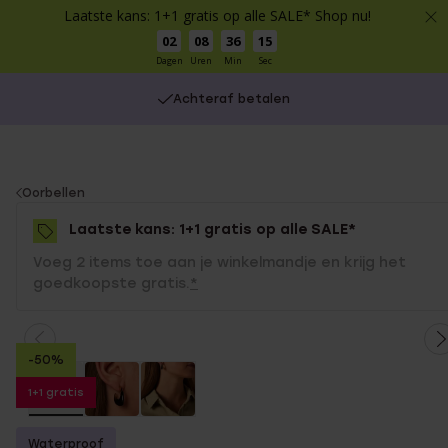
Laatste kans: 1+1 gratis op alle SALE* Shop nu!
02
08
36
15
Dagen
Uren
Min
Sec
Achteraf betalen
You
Oorbellen
are
Laatste kans: 1+1 gratis op alle SALE*
here:
Voeg 2 items toe aan je winkelmandje en krijg het
goedkoopste gratis.
*
-50%
1+1 gratis
Waterproof