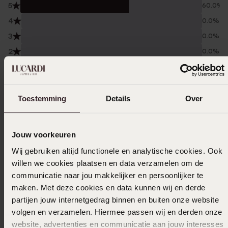
5
60.0%
4
0.0%
3
0.0%
2
0.0%
1
40.0%
Verzameld onder de
Gebruiksvoorwaarden
van
Toestemming
Details
Over
Trusted shops
Filter
Jouw voorkeuren
Wij gebruiken altijd functionele en analytische cookies. Ook
willen we cookies plaatsen en data verzamelen om de
20-02-2025 - Sylvia H.
communicatie naar jou makkelijker en persoonlijker te
Deze oorbellen voldeden niet aan mijn
maken. Met deze cookies en data kunnen wij en derde
verwachting en ik heb ze terug gestuurd
partijen jouw internetgedrag binnen en buiten onze website
volgen en verzamelen. Hiermee passen wij en derden onze
website, advertenties en communicatie aan jouw interesses