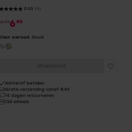
5.00
(6)
6
50
12.99
Kleur sieraad:
Goud
Uitverkocht
Achteraf betalen
Gratis verzending vanaf €49
14 dagen retourneren
138 winkels