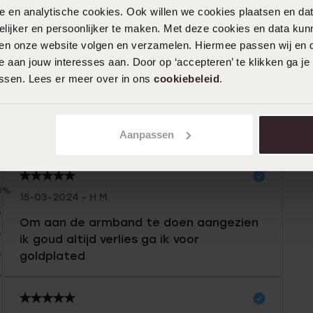
nele en analytische cookies. Ook willen we cookies plaatsen en 
ijker en persoonlijker te maken. Met deze cookies en data kunn
iten onze website volgen en verzamelen. Hiermee passen wij en 
 aan jouw interesses aan. Door op ‘accepteren’ te klikken ga je
assen. Lees er meer over in ons
cookiebeleid
.
Aanpassen
n
Filter
0%
15-03-2024 - H M.
%
Om aan de armband te doen aangezien
%
ik goud altijd verlies ga ik voor
%
goldplated
%