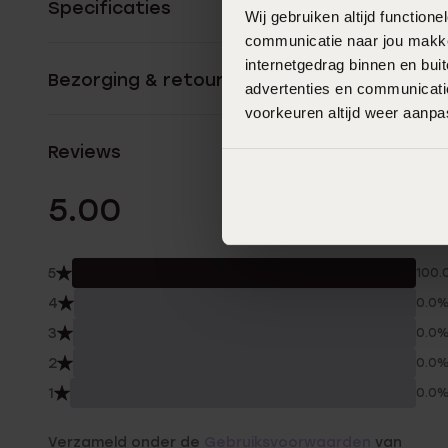
Specificaties
Wij gebruiken altijd functio
communicatie naar jou makkel
internetgedrag binnen en bu
Bezorging & retourneren
advertenties en communicatie
voorkeuren altijd weer aanp
Reviews
6 Beoordelinge
5.00
5
100.
4
0.0
3
0.0
2
0.0
1
0.0
Verzameld onder de
Gebruiksvoorwaarden
van