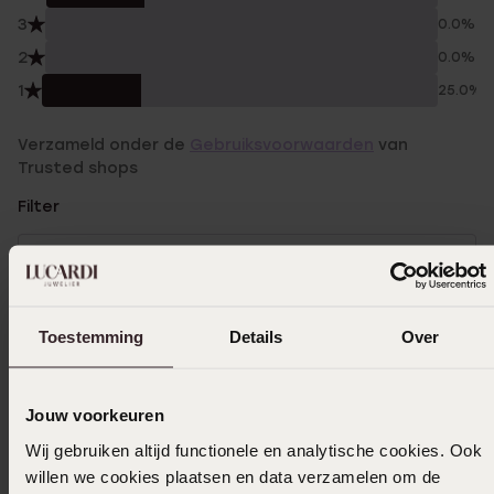
3
0.0%
2
0.0%
1
25.0%
Verzameld onder de
Gebruiksvoorwaarden
van
Trusted shops
Filter
28-05-2026 - Sharita
Toestemming
Details
Over
10-01-2026 - Pinar Yazgan
Jouw voorkeuren
Wij gebruiken altijd functionele en analytische cookies. Ook
Lavasteen armband: De armband trekt alle
willen we cookies plaatsen en data verzamelen om de
haren van je pols weg, waardoor hij niet