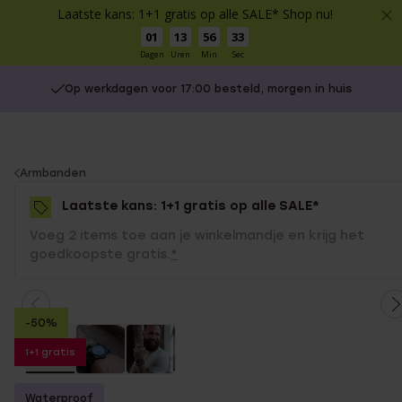
Laatste kans: 1+1 gratis op alle SALE* Shop nu!
01
13
56
33
Dagen
Uren
Min
Sec
Op werkdagen voor 17:00 besteld, morgen in huis
You
Armbanden
are
Laatste kans: 1+1 gratis op alle SALE*
here:
Voeg 2 items toe aan je winkelmandje en krijg het
goedkoopste gratis.
*
-50%
1+1 gratis
Waterproof