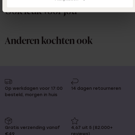
Ook leuk voor jou
Anderen kochten ook
Op werkdagen voor 17:00
14 dagen retourneren
besteld, morgen in huis
Gratis verzending vanaf
4,67 uit 5 (82.000+
€49
reviews)