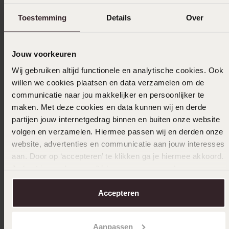
4
0.0%
Toestemming
Details
Over
3
0.0%
2
0.0%
1
0.0%
Jouw voorkeuren
Wij gebruiken altijd functionele en analytische cookies. Ook
Verzameld onder de
Gebruiksvoorwaarden
van
willen we cookies plaatsen en data verzamelen om de
Trusted shops
communicatie naar jou makkelijker en persoonlijker te
Filter
maken. Met deze cookies en data kunnen wij en derde
partijen jouw internetgedrag binnen en buiten onze website
volgen en verzamelen. Hiermee passen wij en derden onze
website, advertenties en communicatie aan jouw interesses
13-09-2024 - Pippa
aan. Door op ‘accepteren’ te klikken ga je hiermee akkoord.
Heel blij met deze ketting
Je kunt je voorkeuren altijd weer aanpassen. Lees er meer
over in ons
cookiebeleid
.
Accepteren
Uitverkocht
Aanpassen