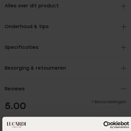
Alles over dit product
Onderhoud & tips
Specificaties
Bezorging & retourneren
Reviews
1 Beoordelingen
5.00
5
100.0%