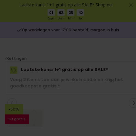
Laatste kans: 1+1 gratis op alle SALE* Shop nu!
01
02
23
40
Dagen
Uren
Min
Sec
Op werkdagen voor 17:00 besteld, morgen in huis
You
Kettingen
are
Laatste kans: 1+1 gratis op alle SALE*
here:
Voeg 2 items toe aan je winkelmandje en krijg het
goedkoopste gratis.
*
-50%
1+1 gratis