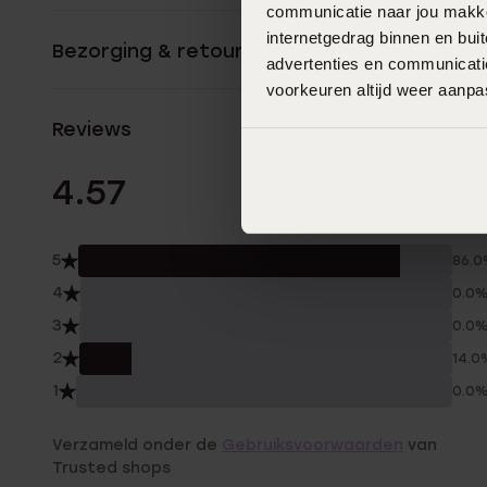
communicatie naar jou makkel
internetgedrag binnen en bu
Bezorging & retourneren
advertenties en communicatie
voorkeuren altijd weer aanp
Reviews
7 Beoordelinge
4.57
5
86.
4
0.0
3
0.0
2
14.0
1
0.0
Verzameld onder de
Gebruiksvoorwaarden
van
Trusted shops