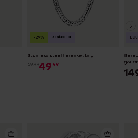
Bestseller
-29%
Duu
Stainless steel herenketting
Gerecy
gourm
49
99
69.99
14