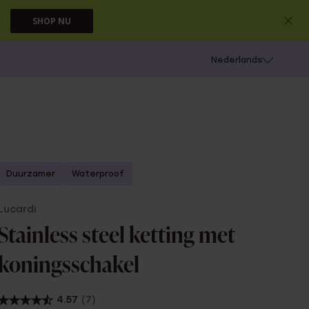
SHOP NU
 schieten
Nederlands
Duurzamer
Waterproof
Lucardi
Stainless steel ketting met
koningsschakel
4.57
(7)