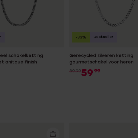
Bestseller
r
-33%
teel schakelketting
Gerecycled zilveren ketting
t anitque finish
gourmetschakel voor heren
59
99
89.99