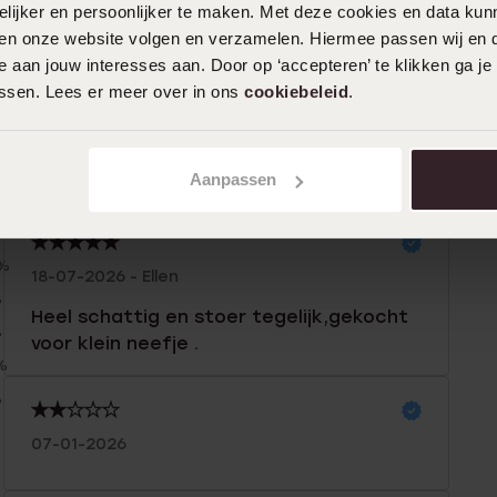
ijker en persoonlijker te maken. Met deze cookies en data kunn
iten onze website volgen en verzamelen. Hiermee passen wij en 
 aan jouw interesses aan. Door op ‘accepteren’ te klikken ga je
assen. Lees er meer over in ons
cookiebeleid
.
Aanpassen
n
Filter
0%
18-07-2026 - Ellen
%
Heel schattig en stoer tegelijk,gekocht
%
voor klein neefje .
%
%
07-01-2026