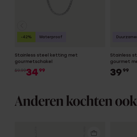
-42%
Waterproof
Duurzame
Stainless steel ketting met
Stainless s
gourmetschakel
gourmet me
34
39
99
99
59.99
Anderen kochten ook