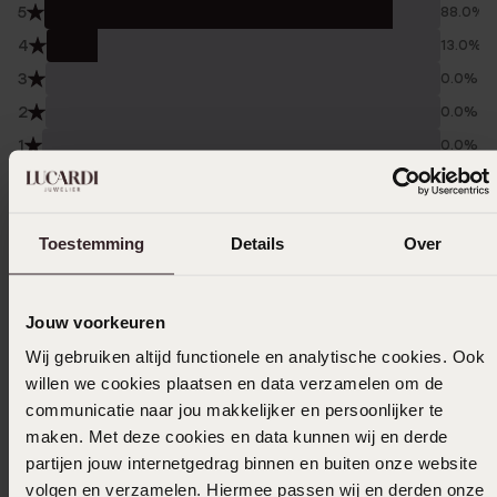
5
88.0%
4
13.0%
3
0.0%
2
0.0%
1
0.0%
Verzameld onder de
Gebruiksvoorwaarden
van
Trusted shops
Toestemming
Details
Over
Filter
Jouw voorkeuren
11-08-2025 - Chaterah E.
Wij gebruiken altijd functionele en analytische cookies. Ook
willen we cookies plaatsen en data verzamelen om de
Het was zo mooi en echt goede kwaliteit
communicatie naar jou makkelijker en persoonlijker te
voor een goedkope prijs
maken. Met deze cookies en data kunnen wij en derde
partijen jouw internetgedrag binnen en buiten onze website
volgen en verzamelen. Hiermee passen wij en derden onze