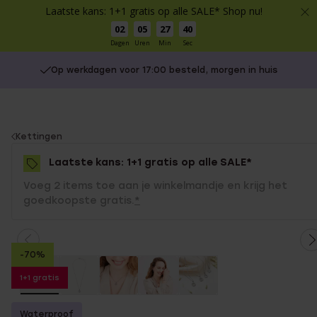
Laatste kans: 1+1 gratis op alle SALE* Shop nu!
02
05
27
40
Dagen
Uren
Min
Sec
Op werkdagen voor 17:00 besteld, morgen in huis
You
Kettingen
are
Laatste kans: 1+1 gratis op alle SALE*
here:
Voeg 2 items toe aan je winkelmandje en krijg het
goedkoopste gratis.
*
-70%
1+1 gratis
Waterproof