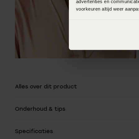
advertenties en communicatie
voorkeuren altijd weer aanp
Alles over dit product
Onderhoud & tips
Specificaties