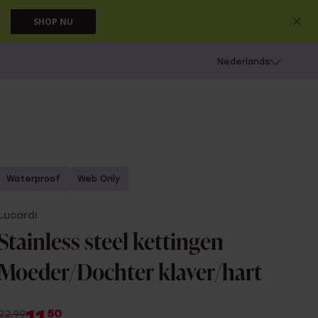
SHOP NU
 schieten
Nederlands
Waterproof
Web Only
Lucardi
Stainless steel kettingen
Moeder/Dochter klaver/hart
50
22.99