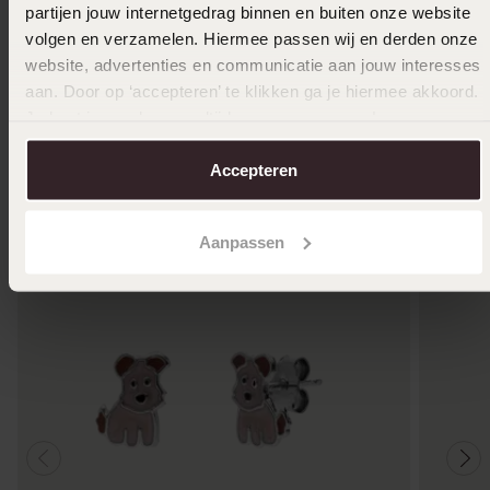
partijen jouw internetgedrag binnen en buiten onze website
volgen en verzamelen. Hiermee passen wij en derden onze
website, advertenties en communicatie aan jouw interesses
aan. Door op ‘accepteren’ te klikken ga je hiermee akkoord.
Je kunt je voorkeuren altijd weer aanpassen. Lees er meer
Anderen kochten ook
over in ons
cookiebeleid
.
Accepteren
Aanpassen