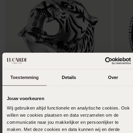
Toestemming
Details
Over
1+1 gratis
-50%
-50%
Stainless steel ring tijger
Gerecycl
Jouw voorkeuren
zwart a
20
00
39.99
15
Wij gebruiken altijd functionele en analytische cookies. Ook
29.99
willen we cookies plaatsen en data verzamelen om de
communicatie naar jou makkelijker en persoonlijker te
maken. Met deze cookies en data kunnen wij en derde