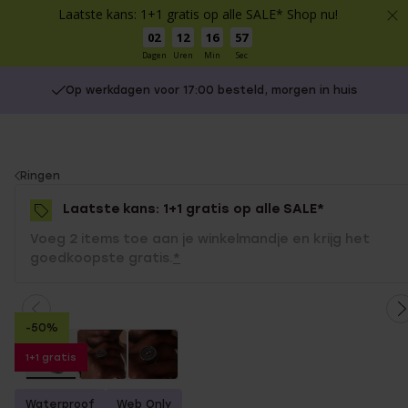
Laatste kans: 1+1 gratis op alle SALE* Shop nu!
02
12
16
57
Dagen
Uren
Min
Sec
Op werkdagen voor 17:00 besteld, morgen in huis
You
Ringen
are
Laatste kans: 1+1 gratis op alle SALE*
here:
Voeg 2 items toe aan je winkelmandje en krijg het
goedkoopste gratis.
*
-50%
1+1 gratis
Waterproof
Web Only