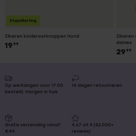
Stapelkorting
Zilveren kinderoorknoppen Hond
Zilveren
dames
19
99
29
99
Op werkdagen voor 17:00
14 dagen retourneren
besteld, morgen in huis
Gratis verzending vanaf
4,67 uit 5 (82.000+
€49
reviews)