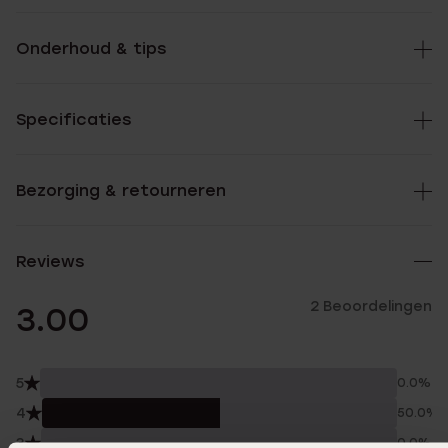
Onderhoud & tips
Specificaties
Bezorging & retourneren
Reviews
2 Beoordelingen
3.00
5
0.0%
4
50.0%
3
0.0%