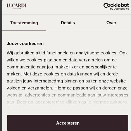
2
50.0%
1
0.0%
Toestemming
Details
Over
Verzameld onder de
Gebruiksvoorwaarden
van
Trusted shops
Jouw voorkeuren
Filter
Wij gebruiken altijd functionele en analytische cookies. Ook
willen we cookies plaatsen en data verzamelen om de
communicatie naar jou makkelijker en persoonlijker te
09-12-2023 - I M.
maken. Met deze cookies en data kunnen wij en derde
partijen jouw internetgedrag binnen en buiten onze website
Btje goedkope uitstraling
volgen en verzamelen. Hiermee passen wij en derden onze
website, advertenties en communicatie aan jouw interesses
aan. Door op ‘accepteren’ te klikken ga je hiermee akkoord.
22-09-2023
Je kunt je voorkeuren altijd weer aanpassen. Lees er meer
over in ons
cookiebeleid
.
De kwaliteit is heel goed
Accepteren