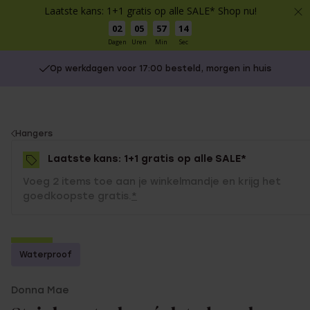
Laatste kans: 1+1 gratis op alle SALE* Shop nu!
02
05
57
14
Dagen
Uren
Min
Sec
Op werkdagen voor 17:00 besteld, morgen in huis
You
Hangers
are
Laatste kans: 1+1 gratis op alle SALE*
here:
Voeg 2 items toe aan je winkelmandje en krijg het
goedkoopste gratis.
*
-70%
Waterproof
1+1 gratis
Donna Mae