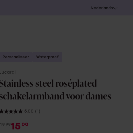
 schieten
Nederlands
Personaliseer
Waterproof
Lucardi
Stainless steel roséplated
schakelarmband voor dames
5.00
(1)
15
00
49.99