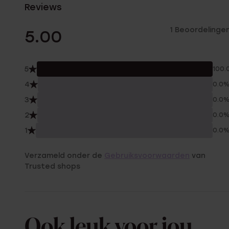
Reviews
1 Beoordelinge
5.00
5
100.
4
0.0
3
0.0
2
0.0
1
0.0
Verzameld onder de
Gebruiksvoorwaarden
van
Trusted shops
Ook leuk voor jou