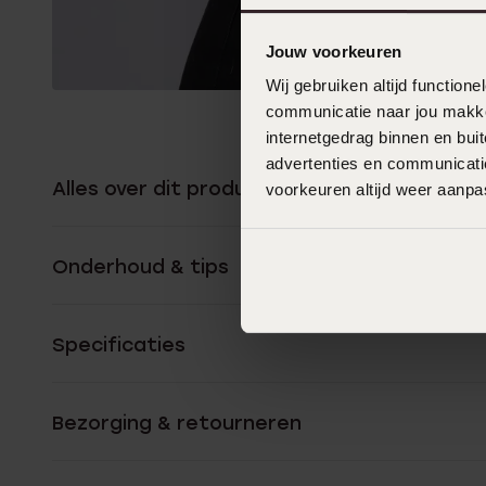
Jouw voorkeuren
Wij gebruiken altijd functio
communicatie naar jou makkel
internetgedrag binnen en bu
advertenties en communicatie
Alles over dit product
voorkeuren altijd weer aanp
Onderhoud & tips
Specificaties
Bezorging & retourneren