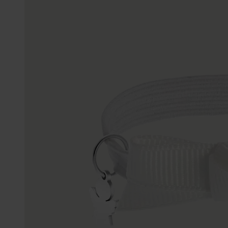
Enkelbandjes
Trouwringen
Accessoires
Piercings