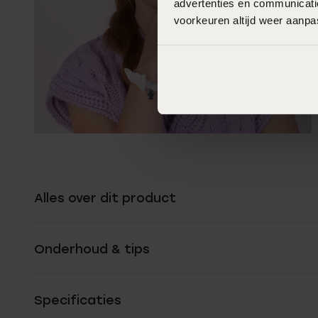
advertenties en communicatie
voorkeuren altijd weer aanp
Alles over dit product
Onderhoud & tips
Specificaties