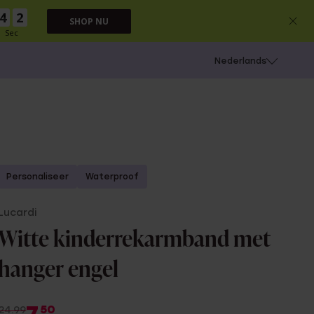
4
1
SHOP NU
Sec
 schieten
Nederlands
Personaliseer
Waterproof
Lucardi
Witte kinderrekarmband met
hanger engel
50
24.99