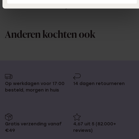
Ook leuk voor jou
Anderen kochten ook
Op werkdagen voor 17:00
14 dagen retourneren
besteld, morgen in huis
Gratis verzending vanaf
4,67 uit 5 (82.000+
€49
reviews)