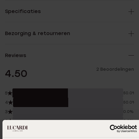
Specificaties
Bezorging & retourneren
Reviews
2 Beoordelingen
4.50
5
50.0%
4
50.0%
3
0.0%
2
0.0%
1
0.0%