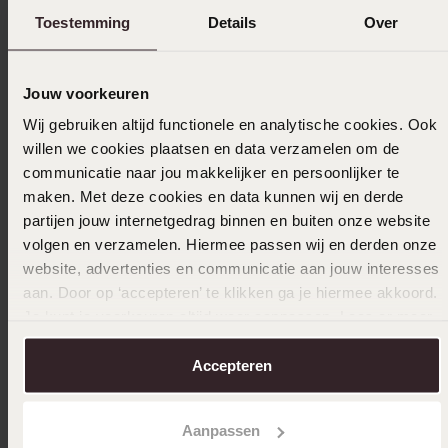
Verzameld onder de
Toestemming
Gebruiksvoorwaarden
Details
van
Over
Trusted shops
Filter
Jouw voorkeuren
Wij gebruiken altijd functionele en analytische cookies. Ook
willen we cookies plaatsen en data verzamelen om de
26-12-2024 - Astrid P.
communicatie naar jou makkelijker en persoonlijker te
maken. Met deze cookies en data kunnen wij en derde
partijen jouw internetgedrag binnen en buiten onze website
volgen en verzamelen. Hiermee passen wij en derden onze
12-08-2023 - Koos M.
website, advertenties en communicatie aan jouw interesses
aan. Door op ‘accepteren’ te klikken ga je hiermee akkoord.
Mooi artikel blijft mooi
Je kunt je voorkeuren altijd weer aanpassen. Lees er meer
over in ons
cookiebeleid
.
Accepteren
Uitverkocht
Aanpassen