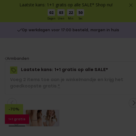
Laatste kans: 1+1 gratis op alle SALE* Shop nu!
02
03
22
50
Dagen
Uren
Min
Sec
Op werkdagen voor 17:00 besteld, morgen in huis
You
Armbanden
are
Laatste kans: 1+1 gratis op alle SALE*
here:
Voeg 2 items toe aan je winkelmandje en krijg het
goedkoopste gratis.
*
-70%
1+1 gratis