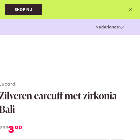
SHOP NU
 schieten
Nederlands
Lucardi
Zilveren earcuff met zirkonia
Bali
3
00
9.99