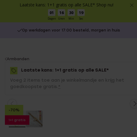
Laatste kans: 1+1 gratis op alle SALE* Shop nu!
01
16
30
19
Dagen
Uren
Min
Sec
Op werkdagen voor 17:00 besteld, morgen in huis
You
Armbanden
are
Laatste kans: 1+1 gratis op alle SALE*
here:
Voeg 2 items toe aan je winkelmandje en krijg het
goedkoopste gratis.
*
-70%
1+1 gratis