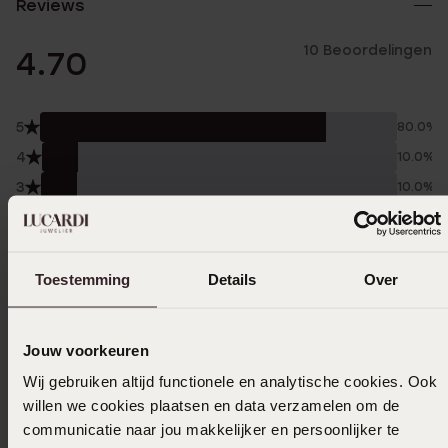
Reviews
10 Beoordelingen
4.70
5
80.0%
4
10.0%
3
10.0%
2
0.0%
1
0.0%
Toestemming
Details
Over
Verzameld onder de
Gebruiksvoorwaarden
van
Trusted shops
Jouw voorkeuren
Filter
Wij gebruiken altijd functionele en analytische cookies. Ook
willen we cookies plaatsen en data verzamelen om de
communicatie naar jou makkelijker en persoonlijker te
18-10-2025 - Abina G.