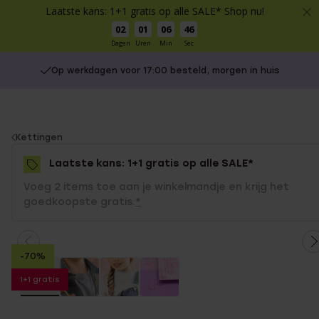
Laatste kans: 1+1 gratis op alle SALE* Shop nu!
02
01
06
46
Dagen
Uren
Min
Sec
Op werkdagen voor 17:00 besteld, morgen in huis
You
Kettingen
are
Laatste kans: 1+1 gratis op alle SALE*
here:
Voeg 2 items toe aan je winkelmandje en krijg het
goedkoopste gratis.
*
-70%
1+1 gratis