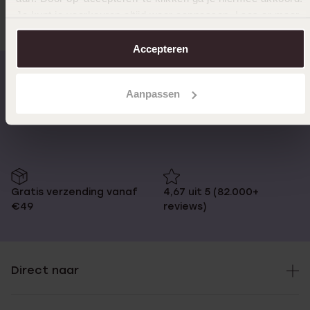
Je kunt je voorkeuren altijd weer aanpassen. Lees er meer
over in ons
cookiebeleid
.
Accepteren
Aanpassen
Op werkdagen voor 17:00
14 dagen retourneren
besteld, morgen in huis
Gratis verzending vanaf
4,67 uit 5 (82.000+
€49
reviews)
Direct naar