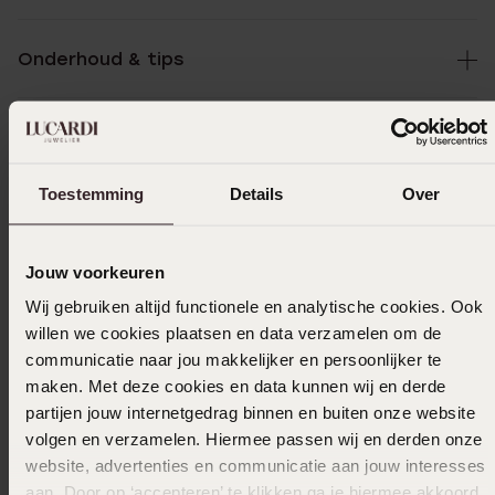
Onderhoud & tips
Specificaties
Toestemming
Details
Over
Bezorging & retourneren
Jouw voorkeuren
Wij gebruiken altijd functionele en analytische cookies. Ook
Uitverkocht
willen we cookies plaatsen en data verzamelen om de
communicatie naar jou makkelijker en persoonlijker te
Ook leuk voor jou
maken. Met deze cookies en data kunnen wij en derde
partijen jouw internetgedrag binnen en buiten onze website
volgen en verzamelen. Hiermee passen wij en derden onze
website, advertenties en communicatie aan jouw interesses
Anderen kochten ook
aan. Door op ‘accepteren’ te klikken ga je hiermee akkoord.