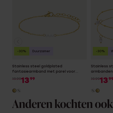
-30%
Duurzamer
-30%
W
Stainless steel goldplated
Stainless s
fantasiearmband met parel voor
armbandens
dames
13
13
99
9
19.99
19.99
Anderen kochten ook