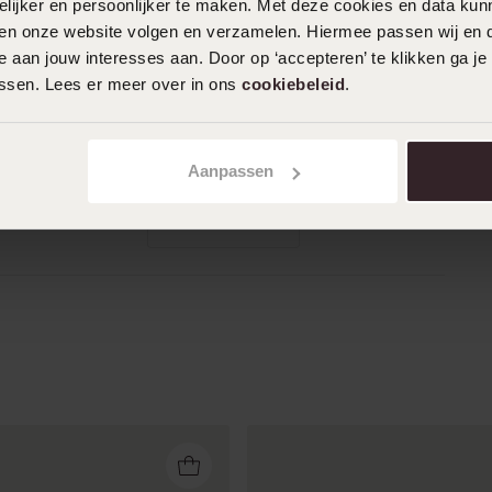
ijker en persoonlijker te maken. Met deze cookies en data kunn
iten onze website volgen en verzamelen. Hiermee passen wij en 
 aan jouw interesses aan. Door op ‘accepteren’ te klikken ga je
assen. Lees er meer over in ons
cookiebeleid
.
30-06-2025 - M A.
Mooie armband die goed te combineren
is.
Aanpassen
Toon meer