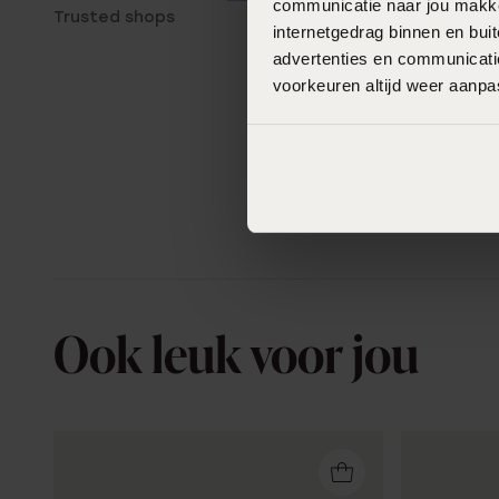
communicatie naar jou makkel
Trusted shops
internetgedrag binnen en bu
advertenties en communicatie
voorkeuren altijd weer aanp
Ook leuk voor jou