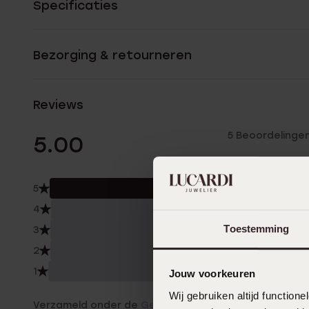
Specificaties
Bezorging & retourneren
Reviews
5 Beoordelinge
5.00
5
100.
4
0.0
Toestemming
3
0.0
2
0.0
1
0.0
Jouw voorkeuren
Wij gebruiken altijd functio
Verzameld onder de
Gebruiksvoorwaarden
van