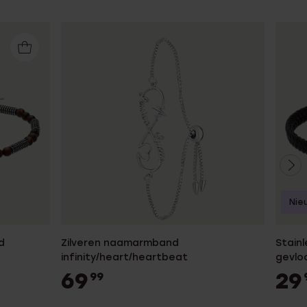
Nie
d
Zilveren naamarmband
Stain
infinity/heart/heartbeat
gevloc
69
29
99