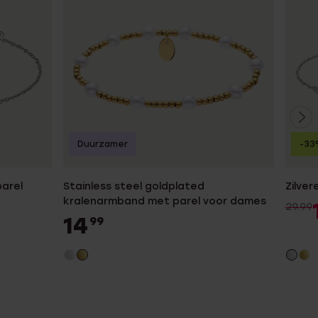
Duurzamer
-33
arel
Stainless steel goldplated
Zilve
kralenarmband met parel voor dames
29.99
14
99