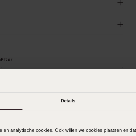
n
Filter
0%
27-02-2026 - Bircan
%
Heel mooi
Details
%
%
%
04-12-2025 - F V.
nele en analytische cookies. Ook willen we cookies plaatsen en 
Mooie parelarmband