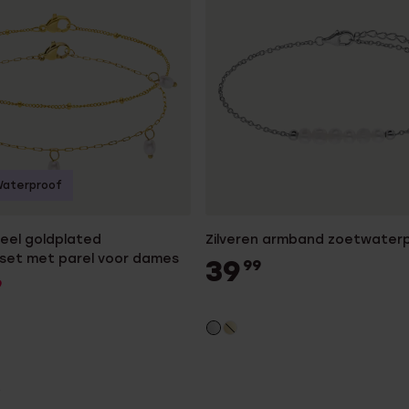
aterproof
teel goldplated
Zilveren armband zoetwaterp
et met parel voor dames
39
99
9