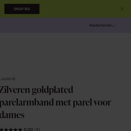
SHOP NU
 schieten
Nederlands
Lucardi
Zilveren goldplated
parelarmband met parel voor
dames
5.00
(5)