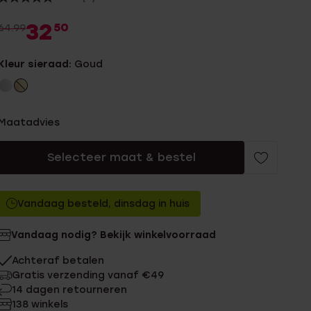
32
50
64.99
Kleur sieraad:
Goud
Maatadvies
Selecteer maat & bestel
Vandaag besteld, dinsdag in huis
Vandaag nodig? Bekijk winkelvoorraad
Achteraf betalen
Gratis verzending vanaf €49
14 dagen retourneren
138 winkels