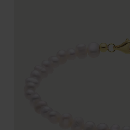
Enkelbandjes
Trouwringen
Accessoires
Piercings