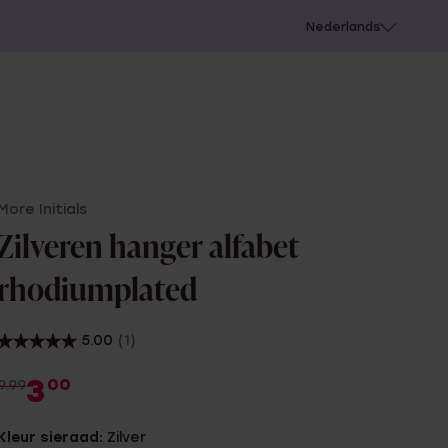
 schieten
Nederlands
More Initials
Zilveren hanger alfabet
rhodiumplated
5.00
(1)
3
00
9.99
Kleur sieraad:
Zilver