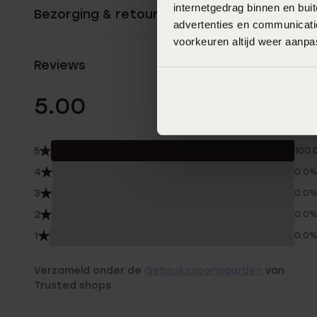
internetgedrag binnen en bu
Bezorging & retourneren
advertenties en communicatie
voorkeuren altijd weer aanp
Reviews
1 Beoordelinge
5.00
5
100.
4
0.0
3
0.0
2
0.0
1
0.0
Verzameld onder de
Gebruiksvoorwaarden
van
Trusted shops