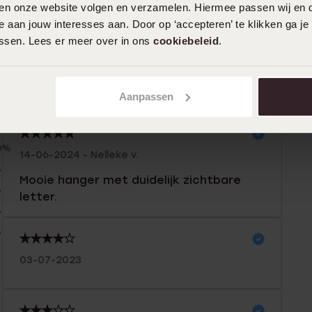
iten onze website volgen en verzamelen. Hiermee passen wij en 
 aan jouw interesses aan. Door op ‘accepteren’ te klikken ga je
assen. Lees er meer over in ons
cookiebeleid
.
n
Filter
Aanpassen
0%
14-06-2024 - Nelleke v.
%
Mooie hanger met duidelijk zichtbare
%
letter.
%
%
03-07-2023