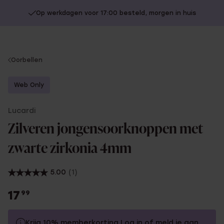
Op werkdagen voor 17:00 besteld, morgen in huis
You
Oorbellen
are
here:
Web Only
Lucardi
Zilveren jongensoorknoppen met
zwarte zirkonia 4mm
5.00
(1)
17
99
Krijg 10% memberkorting
Log in
of
meld je aan