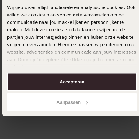
Filter
Wij gebruiken altijd functionele en analytische cookies. Ook
willen we cookies plaatsen en data verzamelen om de
communicatie naar jou makkelijker en persoonlijker te
17-05-2024 - Sushma I.
maken. Met deze cookies en data kunnen wij en derde
partijen jouw internetgedrag binnen en buiten onze website
volgen en verzamelen. Hiermee passen wij en derden onze
website, advertenties en communicatie aan jouw interesses
aan. Door op ‘accepteren’ te klikken ga je hiermee akkoord.
Uitverkocht
Je kunt je voorkeuren altijd weer aanpassen. Lees er meer
over in ons
cookiebeleid
.
Ook leuk voor jou
Accepteren
Aanpassen
Anderen kochten ook