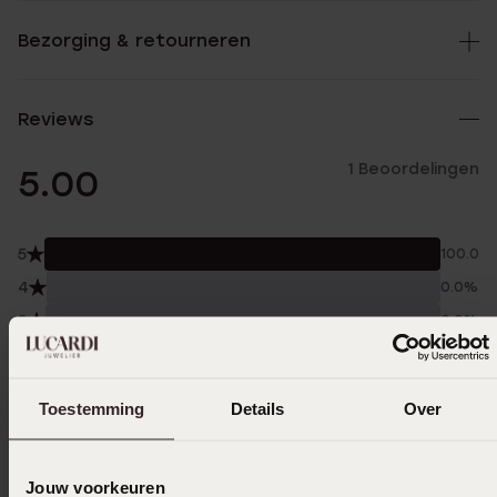
Bezorging & retourneren
Reviews
1 Beoordelingen
5.00
5
100.0%
4
0.0%
3
0.0%
2
0.0%
1
0.0%
Toestemming
Details
Over
Verzameld onder de
Gebruiksvoorwaarden
van
Trusted shops
Jouw voorkeuren