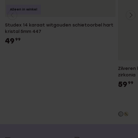
Alleen in winkel
Studex 14 karaat witgouden schietoorbel hart
kristal 5mm 447
49
99
Zilveren
zirkonia
59
99