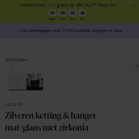
Laatste kans: 1+1 gratis op alle SALE* Shop nu!
00
09
25
46
Dagen
Uren
Min
Sec
Op werkdagen voor 17:00 besteld, morgen in huis
You
Kettingen
are
here:
Lucardi
Zilveren ketting & hanger
mat/glans met zirkonia