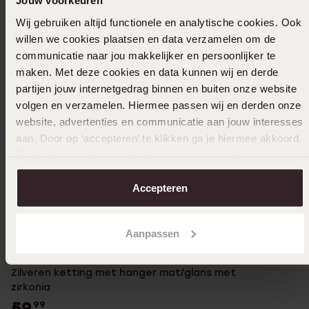
Jouw voorkeuren
Wij gebruiken altijd functionele en analytische cookies. Ook
willen we cookies plaatsen en data verzamelen om de
communicatie naar jou makkelijker en persoonlijker te
maken. Met deze cookies en data kunnen wij en derde
partijen jouw internetgedrag binnen en buiten onze website
volgen en verzamelen. Hiermee passen wij en derden onze
website, advertenties en communicatie aan jouw interesses
aan. Door op ‘accepteren’ te klikken ga je hiermee akkoord.
Nieuw
Je kunt je voorkeuren altijd weer aanpassen. Lees er meer
over in ons
cookiebeleid
.
Zilveren
Accepteren
69
99
Aanpassen
Zilveren ketting met hanger mat/glans met
zirkonia
59
99