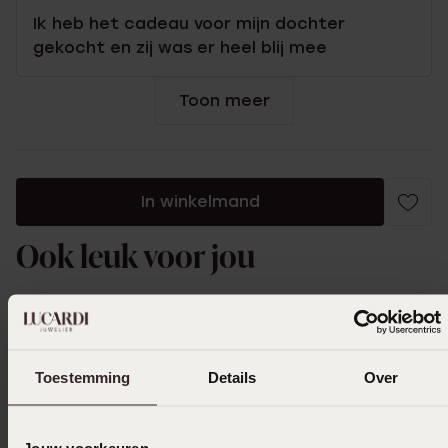
Ik heb het cadeau voor mijn dochter
gekocht en zij was er heel blij mee
Toon meer
In winkelmand
Ook leuk voor jou
Toestemming
Details
Over