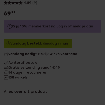
4.89
(9)
69
99
Krijg 10% memberkorting
Log in
of
meld je aan
69.99
Zonder memberkorting
Vandaag besteld, dinsdag in huis
62.99
Met memberkorting
Vandaag nodig? Bekijk winkelvoorraad
Achteraf betalen
Gratis verzending vanaf €49
14 dagen retourneren
138 winkels
Alles over dit product