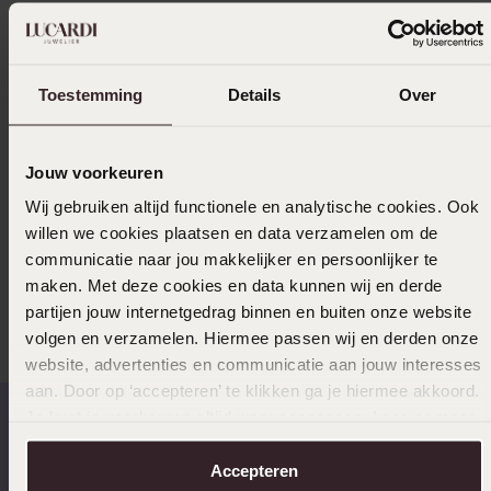
Bezorging & retourneren
Toestemming
Details
Over
Uitverkocht
Jouw voorkeuren
Ook leuk voor jou
Wij gebruiken altijd functionele en analytische cookies. Ook
willen we cookies plaatsen en data verzamelen om de
communicatie naar jou makkelijker en persoonlijker te
Anderen kochten ook
maken. Met deze cookies en data kunnen wij en derde
partijen jouw internetgedrag binnen en buiten onze website
volgen en verzamelen. Hiermee passen wij en derden onze
website, advertenties en communicatie aan jouw interesses
aan. Door op ‘accepteren’ te klikken ga je hiermee akkoord.
Je kunt je voorkeuren altijd weer aanpassen. Lees er meer
over in ons
cookiebeleid
.
Op werkdagen voor 17:00
14 dagen retourneren
Accepteren
besteld, morgen in huis