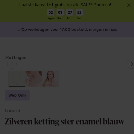
Laatste kans: 1+1 gratis op alle SALE* Shop nu!
02
01
27
53
Dagen
Uren
Min
Sec
Op werkdagen voor 17:00 besteld, morgen in huis
You
Kettingen
are
here:
Web Only
Lucardi
Zilveren ketting ster enamel blauw