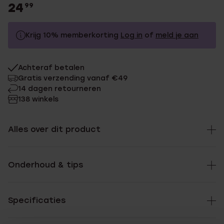
24
99
Krijg 10% memberkorting
Log in
of
meld je aan
24.99
Zonder memberkorting
Achteraf betalen
22.49
Met memberkorting
Gratis verzending vanaf €49
14 dagen retourneren
138 winkels
Alles over dit product
Onderhoud & tips
Specificaties