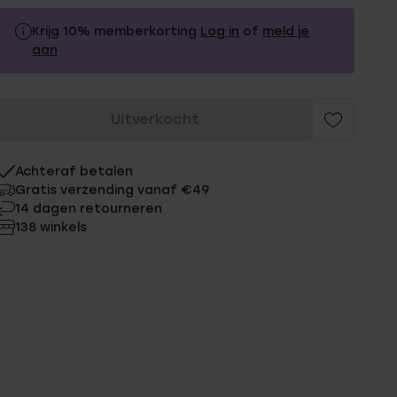
Krijg 10% memberkorting
Log in
of
meld je
aan
44.99
Zonder memberkorting
Uitverkocht
40.49
Met memberkorting
Achteraf betalen
Gratis verzending vanaf €49
14 dagen retourneren
138 winkels