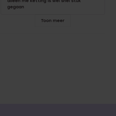
alleen me ketting is wel snel stuk
gegaan
Toon meer