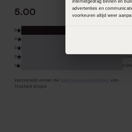
internetgedrag binnen en bu
4 Beoordelinge
advertenties en communicatie
5.00
voorkeuren altijd weer aanp
5
100.
4
0.0
3
0.0
2
0.0
1
0.0
Verzameld onder de
Gebruiksvoorwaarden
van
Trusted shops