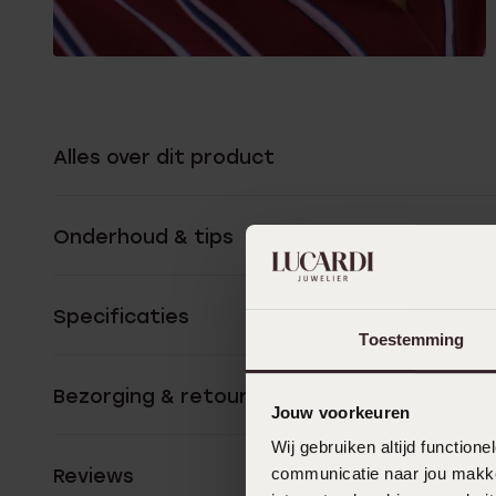
Alles over dit product
Onderhoud & tips
Specificaties
Toestemming
Bezorging & retourneren
Jouw voorkeuren
Wij gebruiken altijd functio
Reviews
communicatie naar jou makkel