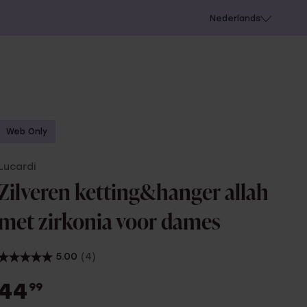
 schieten
Nederlands
Web Only
Lucardi
Zilveren ketting&hanger allah
met zirkonia voor dames
5.00
(4)
44
99