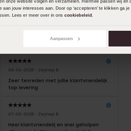
iten onze website volgen en verzamelen. Hiermee passen wij en 
n
Filter
 aan jouw interesses aan. Door op ‘accepteren’ te klikken ga je
assen. Lees er meer over in ons
cookiebeleid
.
0%
27-11-2025 - Jamie L.
Aanpassen
%
Mooi en betaalbaar
%
%
%
08-06-2025 - Zeynep B.
Zeer tevreden met jullie klantvriendelijk
top levering
07-03-2025 - Zeynep B.
Heel klantvriendelij en snel geholpen