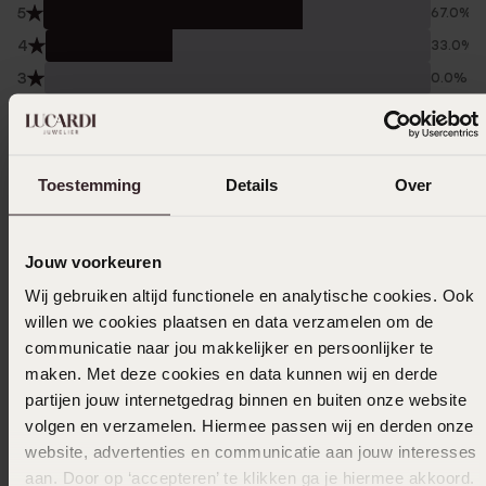
5
67.0%
4
33.0%
3
0.0%
2
0.0%
1
0.0%
Toestemming
Details
Over
Verzameld onder de
Gebruiksvoorwaarden
van
Trusted shops
Filter
Jouw voorkeuren
Wij gebruiken altijd functionele en analytische cookies. Ook
willen we cookies plaatsen en data verzamelen om de
communicatie naar jou makkelijker en persoonlijker te
16-03-2025 - Petra K.
maken. Met deze cookies en data kunnen wij en derde
partijen jouw internetgedrag binnen en buiten onze website
volgen en verzamelen. Hiermee passen wij en derden onze
website, advertenties en communicatie aan jouw interesses
16-08-2023 - Cindy V.
aan. Door op ‘accepteren’ te klikken ga je hiermee akkoord.