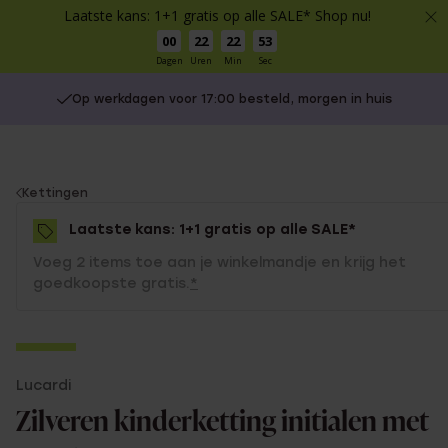
Laatste kans: 1+1 gratis op alle SALE* Shop nu!
00
22
22
53
Dagen
Uren
Min
Sec
Op werkdagen voor 17:00 besteld, morgen in huis
You
Kettingen
are
Laatste kans: 1+1 gratis op alle SALE*
here:
Voeg 2 items toe aan je winkelmandje en krijg het
goedkoopste gratis.
*
-70%
Lucardi
1+1 gratis
Zilveren kinderketting initialen met