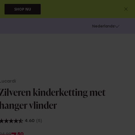
SHOP NU
 schieten
Nederlands
Lucardi
Zilveren kinderketting met
hanger vlinder
4.60
(5)
50
24.99