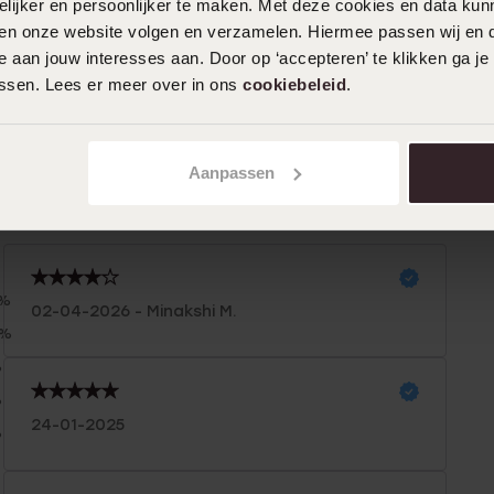
ijker en persoonlijker te maken. Met deze cookies en data kunn
iten onze website volgen en verzamelen. Hiermee passen wij en 
 aan jouw interesses aan. Door op ‘accepteren’ te klikken ga je
assen. Lees er meer over in ons
cookiebeleid
.
Aanpassen
n
Filter
0%
02-04-2026 - Minakshi M.
0%
%
%
24-01-2025
%