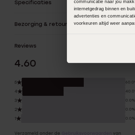
communicatie naar jou makkel
Specificaties
internetgedrag binnen en bu
advertenties en communicatie
voorkeuren altijd weer aanp
Bezorging & retourneren
Reviews
5 Beoordelinge
4.60
5
60.
4
40.
3
0.0
2
0.0
1
0.0
Verzameld onder de
Gebruiksvoorwaarden
van