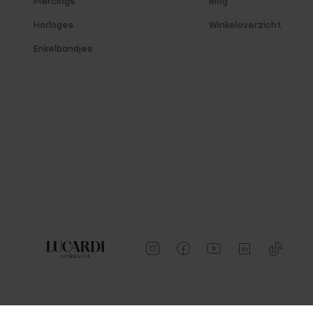
Piercings
Blog
Horloges
Winkeloverzicht
Enkelbandjes