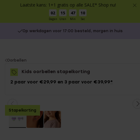
Laatste kans: 1+1 gratis op alle SALE* Shop nu!
02
15
47
10
Dagen
Uren
Min
Sec
Op werkdagen voor 17:00 besteld, morgen in huis
You
Oorbellen
are
Kids oorbellen stapelkorting
here:
2 paar voor €29,99 en 3 paar voor €39,99
*
Stapelkorting