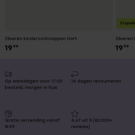
Stapelk
Zilveren kinderoorknoppen Hart
Zilveren
19
19
99
99
Op werkdagen voor 17:00
14 dagen retourneren
besteld, morgen in huis
Gratis verzending vanaf
4,67 uit 5 (82.000+
€49
reviews)