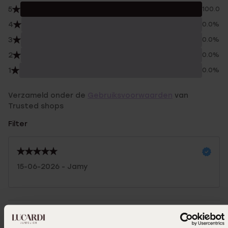
5
100.0%
4
0.0%
3
0.0%
2
0.0%
1
0.0%
Verzameld onder de
Gebruiksvoorwaarden
van
Trusted shops
Filter
15-06-2026 - Jamy
In winkelmand