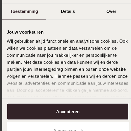
Toestemming
Details
Over
Ook leuk voor jou
Jouw voorkeuren
Wij gebruiken altijd functionele en analytische cookies. Ook
willen we cookies plaatsen en data verzamelen om de
communicatie naar jou makkelijker en persoonlijker te
maken. Met deze cookies en data kunnen wij en derde
partijen jouw internetgedrag binnen en buiten onze website
volgen en verzamelen. Hiermee passen wij en derden onze
website, advertenties en communicatie aan jouw interesses
aan. Door op ‘accepteren’ te klikken ga je hiermee akkoord.
Je kunt je voorkeuren altijd weer aanpassen. Lees er meer
over in ons
cookiebeleid
.
Accepteren
Aanpassen
Stapelkorting
Stapelk