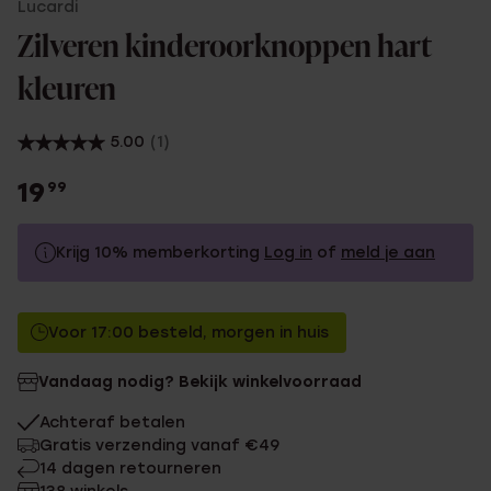
Lucardi
Zilveren kinderoorknoppen hart
kleuren
5.00
(1)
19
99
Krijg 10% memberkorting
Log in
of
meld je aan
19.99
Zonder memberkorting
Voor 17:00 besteld, morgen in huis
17.99
Met memberkorting
Vandaag nodig? Bekijk winkelvoorraad
Achteraf betalen
Gratis verzending vanaf €49
14 dagen retourneren