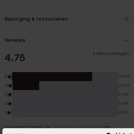
Bezorging & retourneren
Reviews
4 Beoordelingen
4.75
5
75.0%
4
25.0%
3
0.0%
2
0.0%
1
0.0%
Verzameld onder de
Gebruiksvoorwaarden
van
Trusted shops