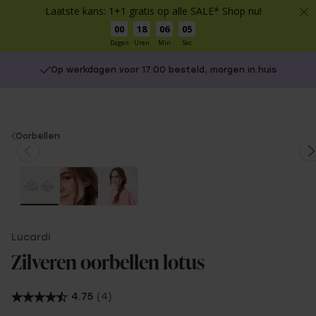
Laatste kans: 1+1 gratis op alle SALE* Shop nu!
00
18
06
05
Dagen
Uren
Min
Sec
Op werkdagen voor 17:00 besteld, morgen in huis
You
Oorbellen
are
here:
Lucardi
Zilveren oorbellen lotus
4.75
(4)