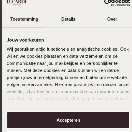
Filter
Toestemming
Details
Over
14-12-2025 - Sandra R.
Jouw voorkeuren
Wij gebruiken altijd functionele en analytische cookies. Ook
willen we cookies plaatsen en data verzamelen om de
communicatie naar jou makkelijker en persoonlijker te
13-08-2025 - Sandra R.
maken. Met deze cookies en data kunnen wij en derde
partijen jouw internetgedrag binnen en buiten onze website
volgen en verzamelen. Hiermee passen wij en derden onze
website, advertenties en communicatie aan jouw interesses
24-05-2024 - Daan B.
aan. Door op ‘accepteren’ te klikken ga je hiermee akkoord.
Je kunt je voorkeuren altijd weer aanpassen. Lees er meer
over in ons
cookiebeleid
.
Toon meer
Accepteren