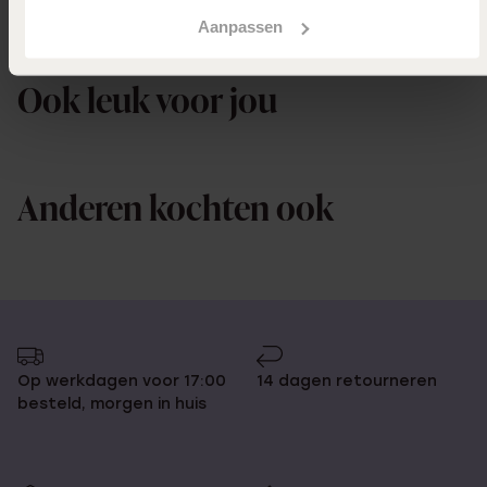
Aanpassen
Uitverkocht
Ook leuk voor jou
Anderen kochten ook
Op werkdagen voor 17:00
14 dagen retourneren
besteld, morgen in huis