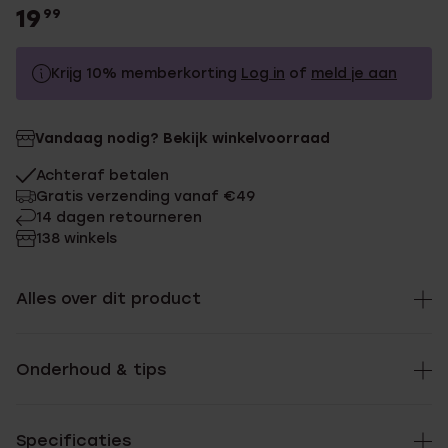
19
99
Krijg 10% memberkorting
Log in
of
meld je aan
19.99
Zonder memberkorting
Vandaag nodig? Bekijk winkelvoorraad
17.99
Met memberkorting
Achteraf betalen
Gratis verzending vanaf €49
14 dagen retourneren
138 winkels
Alles over dit product
Onderhoud & tips
Specificaties