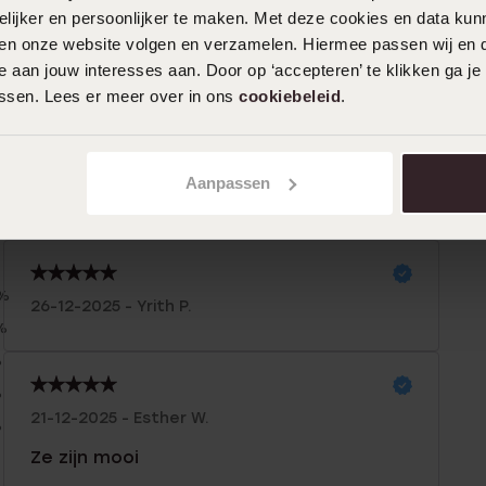
ijker en persoonlijker te maken. Met deze cookies en data kunn
iten onze website volgen en verzamelen. Hiermee passen wij en 
 aan jouw interesses aan. Door op ‘accepteren’ te klikken ga je
assen. Lees er meer over in ons
cookiebeleid
.
Aanpassen
n
Filter
0%
26-12-2025 - Yrith P.
%
%
%
21-12-2025 - Esther W.
%
Ze zijn mooi