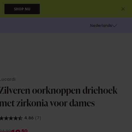
SHOP NU
 schieten
Nederlands
Lucardi
Zilveren oorknoppen driehoek
met zirkonia voor dames
4.86
(7)
50
24.99