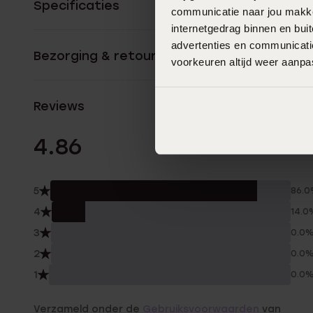
Specificaties
communicatie naar jou makkel
internetgedrag binnen en bu
advertenties en communicatie
Bezorging & retourneren
voorkeuren altijd weer aanp
Reviews
7 Beoordelinge
4.86
5
86.
4
14.0
3
0.0
2
0.0
1
0.0
Verzameld onder de
Gebruiksvoorwaarden
van