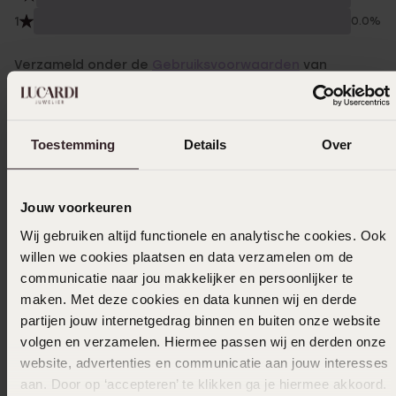
1
0.0%
Verzameld onder de
Gebruiksvoorwaarden
van
Trusted shops
Filter
Toestemming
Details
Over
18-05-2026 - Andrea R.
Jouw voorkeuren
Voldoet aan plaatje
Wij gebruiken altijd functionele en analytische cookies. Ook
willen we cookies plaatsen en data verzamelen om de
communicatie naar jou makkelijker en persoonlijker te
maken. Met deze cookies en data kunnen wij en derde
15-04-2026 - Paula
partijen jouw internetgedrag binnen en buiten onze website
Alles prima in orde
volgen en verzamelen. Hiermee passen wij en derden onze
website, advertenties en communicatie aan jouw interesses
aan. Door op ‘accepteren’ te klikken ga je hiermee akkoord.