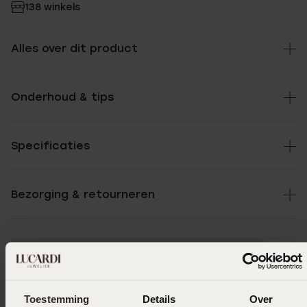
138 winkels
Alles over dit product
Onderhoud & tips
Specificaties
Bezorging & retourneren
Uitverkocht
Ook leuk voor jou
Toestemming
Details
Over