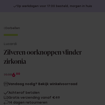
Op werkdagen voor 17:00 besteld, morgen in huis
You
Oorbellen
are
-70%
here:
Lucardi
Zilveren oorknoppen vlinder
zirkonia
6
00
19.99
Vandaag nodig? Bekijk winkelvoorraad
Achteraf betalen
Gratis verzending vanaf €49
14 dagen retourneren