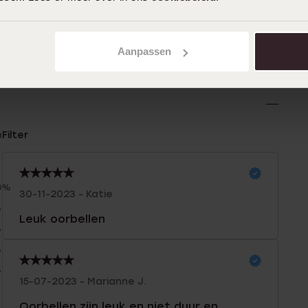
Aanpassen
n
Filter
0%
30-11-2023 - Katie
%
Leuk oorbellen
%
%
%
15-07-2023 - Marianne J.
Oorbellen zijn leuk en niet duur en