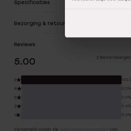
Specificaties
Bezorging & retourneren
Reviews
2 Beoordelinge
5.00
5
100.
4
0.0
3
0.0
2
0.0
1
0.0
Verzameld onder de
Gebruiksvoorwaarden
van