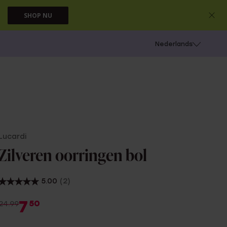
SHOP NU
 schieten
Nederlands
Lucardi
Zilveren oorringen bol
5.00
(2)
7
50
24.99