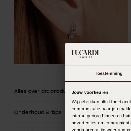
Toestemming
Alles over dit product
Jouw voorkeuren
Wij gebruiken altijd functio
communicatie naar jou makkel
Onderhoud & tips
internetgedrag binnen en bu
advertenties en communicatie
voorkeuren altijd weer aanp