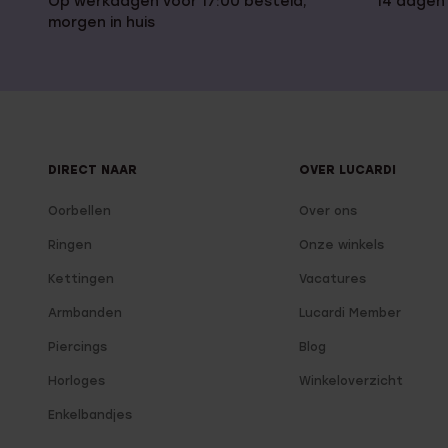
Op werkdagen voor 17:00 besteld,
14 dagen
morgen in huis
DIRECT NAAR
OVER LUCARDI
Oorbellen
Over ons
Ringen
Onze winkels
Kettingen
Vacatures
Armbanden
Lucardi Member
Piercings
Blog
Horloges
Winkeloverzicht
Enkelbandjes