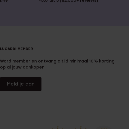
 €49
4,67 uit 5 (82.000+ reviews)
LUCARDI MEMBER
Word member en ontvang altijd minimaal 10% korting
op al jouw aankopen
Meld je aan