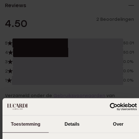
Reviews
2 Beoordelingen
4.50
5
50.0%
4
50.0%
3
0.0%
2
0.0%
1
0.0%
Verzameld onder de
Gebruiksvoorwaarden
van
Trusted shops
Filter
Toestemming
Details
Over