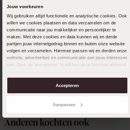
03-02-2025 - Carla
Jouw voorkeuren
Mooie kinderring ben wel benieuwd hoelang
Wij gebruiken altijd functionele en analytische cookies. Ook
het paardje erop blijft zitten.
willen we cookies plaatsen en data verzamelen om de
communicatie naar jou makkelijker en persoonlijker te
maken. Met deze cookies en data kunnen wij en derde
partijen jouw internetgedrag binnen en buiten onze website
26-10-2024 - Miranda Zwinkels
volgen en verzamelen. Hiermee passen wij en derden onze
website, advertenties en communicatie aan jouw interesses
aan. Door op ‘accepteren’ te klikken ga je hiermee akkoord.
Je kunt je voorkeuren altijd weer aanpassen. Lees er meer
Selecteer maat & bestel
over in ons
cookiebeleid
.
Accepteren
Ook leuk voor jou
Aanpassen
Anderen kochten ook