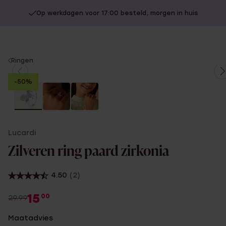
Op werkdagen voor 17:00 besteld, morgen in huis
You
Ringen
are
-50%
here:
Lucardi
Zilveren ring paard zirkonia
4.50
(2)
15
00
29.99
Maatadvies