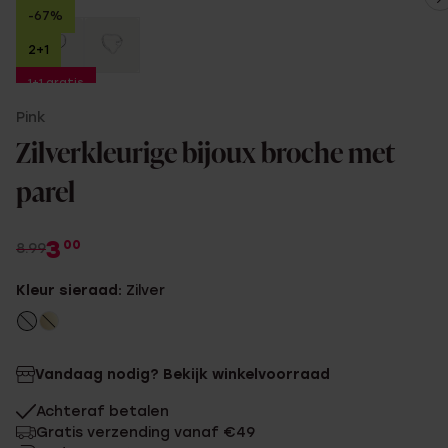
-67%
2+1
1+1 gratis
Pink
Zilverkleurige bijoux broche met
parel
3
00
8.99
Kleur sieraad:
Zilver
Vandaag nodig? Bekijk winkelvoorraad
Achteraf betalen
Gratis verzending vanaf €49