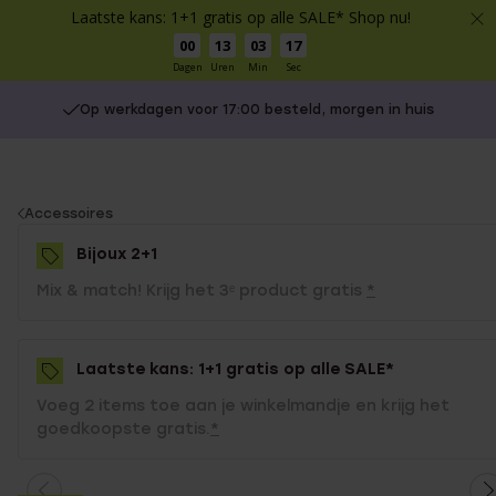
Laatste kans: 1+1 gratis op alle SALE* Shop nu!
00
13
03
17
Dagen
Uren
Min
Sec
Op werkdagen voor 17:00 besteld, morgen in huis
You
Accessoires
are
Bijoux 2+1
here:
Mix & match! Krijg het 3ᵉ product gratis
*
Laatste kans: 1+1 gratis op alle SALE*
Voeg 2 items toe aan je winkelmandje en krijg het
goedkoopste gratis.
*