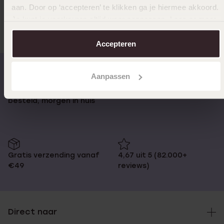
aan. Door op ‘accepteren’ te klikken ga je hiermee akkoord.
Anderen kochten ook
Je kunt je voorkeuren altijd weer aanpassen. Lees er meer
over in ons
cookiebeleid
.
Accepteren
Aanpassen
Op werkdagen voor 17:00
14 dagen retourneren
besteld, morgen in huis
Gratis verzending vanaf
4,67 uit 5 (82.000+
€49
reviews)
Direct naar