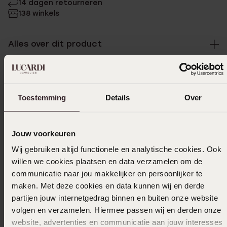
14 dagen retourneren
138 winkels
Alles over dit product
Specificaties
Toestemming
Details
Over
Bezorging & retourneren
Jouw voorkeuren
Wij gebruiken altijd functionele en analytische cookies. Ook
Uitverkocht
willen we cookies plaatsen en data verzamelen om de
communicatie naar jou makkelijker en persoonlijker te
Ook leuk voor jou
maken. Met deze cookies en data kunnen wij en derde
partijen jouw internetgedrag binnen en buiten onze website
volgen en verzamelen. Hiermee passen wij en derden onze
website, advertenties en communicatie aan jouw interesses