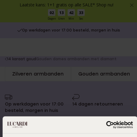
Laatste kans: 1+1 gratis op alle SALE* Shop nu!
02
13
42
33
Dagen
Uren
Min
Sec
Op werkdagen voor 17:00 besteld, morgen in huis
You
14 karaat goud
Gouden dames armbanden met diamant
are
Zilveren armbanden
Gouden armbanden
here:
Op werkdagen voor 17:00
14 dagen retourneren
besteld, morgen in huis