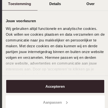
Toestemming
Details
Over
Gratis verzending vanaf
4,67 uit 5 (82.000+
€49
reviews)
Jouw voorkeuren
Wij gebruiken altijd functionele en analytische cookies.
Direct naar
Ook willen we cookies plaatsen en data verzamelen om de
communicatie naar jou makkelijker en persoonlijker te
maken. Met deze cookies en data kunnen wij en derde
Over Lucardi
partijen jouw internetgedrag binnen en buiten onze website
volgen en verzamelen. Hiermee passen wij en derden
onze website, advertenties en communicatie aan jouw
Klantenservice
interesses aan. Door op ‘accepteren’ te klikken ga je
hiermee akkoord. Je kunt je voorkeuren altijd weer
aanpassen. Lees er meer over in ons
cookiebeleid
.
LUCARDI MEMBER
Accepteren
Word member en ontvang altijd minimaal 10% korting
op al jouw aankopen
Aanpassen