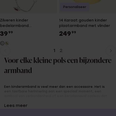
Personaliseer
Zilveren kinder
14 Karaat gouden kinder
bedelarmband
plaatarmband met vlinder
lieveheersbeestje
39
249
99
99
1
2
Huidige
Ga
pagina
naar
Voor elke kleine pols een bijzondere
pagina
armband
Een kinderarmband is veel meer dan een accessoire. Het is
een tastbare herinnering aan een speciaal moment, een
symbool van verbondenheid of een betekenisvol cadeau dat
nog jaren gekoesterd wordt. De kinderarmbanden van Lucardi
Lees meer
zijn speciaal gemaakt voor kleine polsjes en vormen een mooi
cadeau voor een bijzondere gelegenheid. Of het nu gaat om
de geboorte van een baby, een doopfeest, een verjaardag of