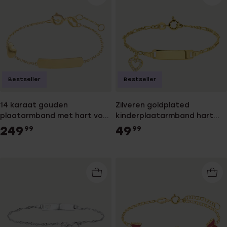
Bestseller
Bestseller
14 karaat gouden
Zilveren goldplated
plaatarmband met hart voor
kinderplaatarmband hart
kinderen
voor kinderen
249
49
99
99