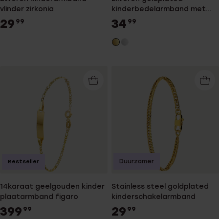
vlinder zirkonia
kinderbedelarmband met
hanger hart
29
34
99
99
Duurzamer
Bestseller
14karaat geelgouden kinder
Stainless steel goldplated
plaatarmband figaro
kinderschakelarmband
399
29
99
99