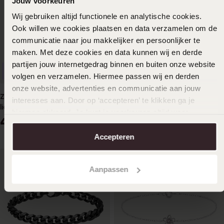
Jouw voorkeuren
Wij gebruiken altijd functionele en analytische cookies.
Ook willen we cookies plaatsen en data verzamelen om de
communicatie naar jou makkelijker en persoonlijker te
maken. Met deze cookies en data kunnen wij en derde
partijen jouw internetgedrag binnen en buiten onze website
Personaliseer
volgen en verzamelen. Hiermee passen wij en derden
onze website, advertenties en communicatie aan jouw
Zilveren kinderarmband hart
Zilveren kinder
interesses aan. Door op ‘accepteren’ te klikken ga je
licht roze zirkonia
bedelarmband
hiermee akkoord. Je kunt je voorkeuren altijd weer
44
39
99
99
aanpassen. Lees er meer over in ons
cookiebeleid
.
Accepteren
Aanpassen