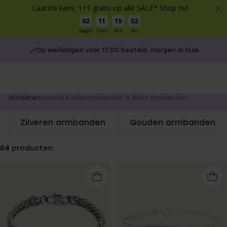
Laatste kans: 1+1 gratis op alle SALE* Shop nu!
02
11
15
51
Dagen
Uren
Min
Sec
Op werkdagen voor 17:00 besteld, morgen in huis
You
Kinderen
Lucardi Kinderarmbanden & Baby Armbanden
are
Zilveren armbanden
Gouden armbanden
here:
54
producten