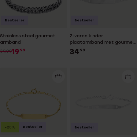
Bestseller
Bestseller
Stainless steel gourmet
Zilveren kinder
armband
plaatarmband met gourmet
schakel
19
34
99
99
39.99
Bestseller
-25%
Bestseller