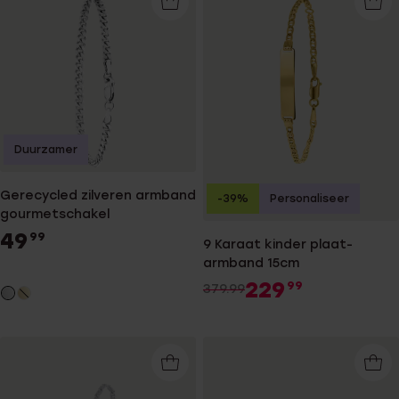
Duurzamer
Gerecycled zilveren armband
-39%
Personaliseer
gourmetschakel
49
99
9 Karaat kinder plaat-
armband 15cm
229
99
379.99