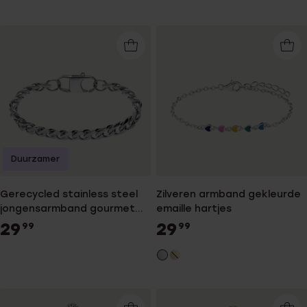
Duurzamer
Gerecycled stainless steel
Zilveren armband gekleurde
jongensarmband gourmet
emaille hartjes
schakel
29
29
99
99