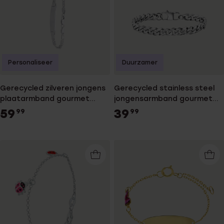
Personaliseer
Duurzamer
Gerecycled zilveren jongens
Gerecycled stainless steel
plaatarmband gourmet
jongensarmband gourmet
schakel
schakel mat
59
39
99
99