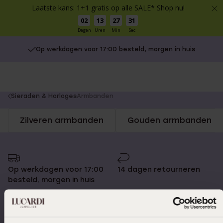
Laatste kans: 1+1 gratis op alle SALE* Shop nu!
02
13
27
31
Dagen
Uren
Min
Sec
Op werkdagen voor 17:00 besteld, morgen in huis
You
Sieraden & Horloges
Armbanden
are
Zilveren armbanden
Gouden armbanden
here:
Op werkdagen voor 17:00
14 dagen retourneren
besteld, morgen in huis