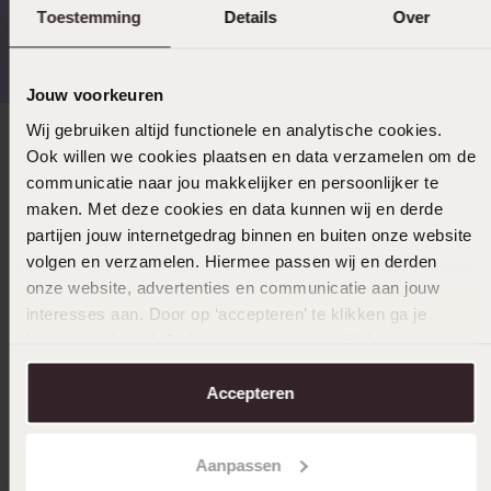
Toestemming
Details
Over
Gratis verzending vanaf
4,67 uit 5 (82.000+
€49
reviews)
Jouw voorkeuren
Wij gebruiken altijd functionele en analytische cookies.
Direct naar
Ook willen we cookies plaatsen en data verzamelen om de
communicatie naar jou makkelijker en persoonlijker te
maken. Met deze cookies en data kunnen wij en derde
Over Lucardi
partijen jouw internetgedrag binnen en buiten onze website
volgen en verzamelen. Hiermee passen wij en derden
onze website, advertenties en communicatie aan jouw
Klantenservice
interesses aan. Door op ‘accepteren’ te klikken ga je
hiermee akkoord. Je kunt je voorkeuren altijd weer
aanpassen. Lees er meer over in ons
cookiebeleid
.
LUCARDI MEMBER
Accepteren
Word member en ontvang altijd minimaal 10% korting
op al jouw aankopen
Aanpassen